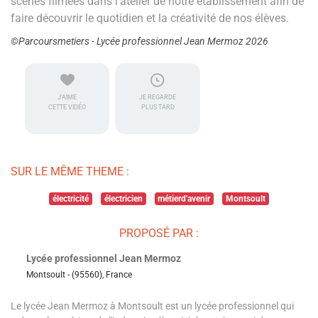
scènes filmées dans l’atelier de notre établissement afin de
faire découvrir le quotidien et la créativité de nos élèves.
©Parcoursmetiers - Lycée professionnel Jean Mermoz 2026
J'AIME
JE REGARDE
CETTE VIDÉO
PLUS TARD
SUR LE MÊME THEME :
électricité
électricien
métierd'avenir
Montsoult
PROPOSÉ PAR :
Lycée professionnel Jean Mermoz
Montsoult - (95560), France
Le lycée Jean Mermoz à Montsoult est un lycée professionnel qui