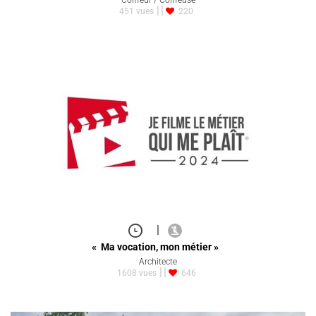
451 vues
220
|
« Ma vocation, mon métier »
Architecte
1608 vues
646