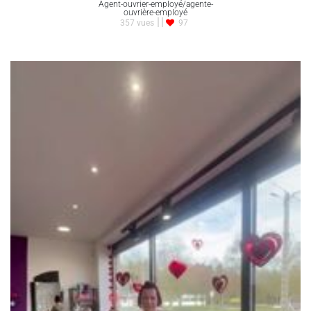
Agent-ouvrier-employé/agente-
ouvrière-employé
357 vues
97