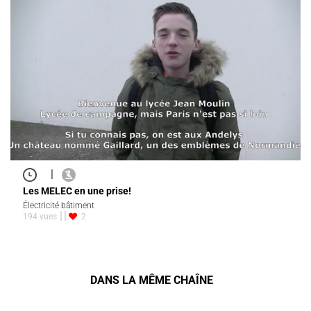
|
Les MELEC en une prise!
Électricité bâtiment
194 vues
2
DANS LA MÊME CHAÎNE