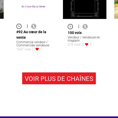
|
|
#92 Au cœur de la
100 voix
vente
Vendeur / Vendeuse en
magasin
Commercial vendeur /
278 vues
2
Commerciale vendeuse
1647 vues
1
VOIR PLUS DE CHAÎNES