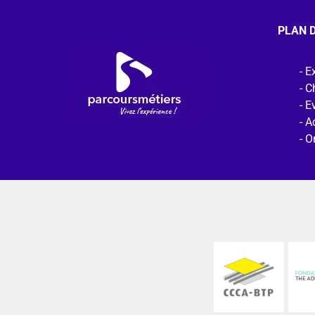
PLAN D
Ex
C
E
Ac
O