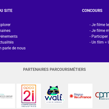
U SITE
CONCOURS
plorer
Je filme l
haines
Je filme 
vénements
Participer
tualités
Un film = 
n parle de nous
PARTENAIRES PARCOURSMÉTIERS