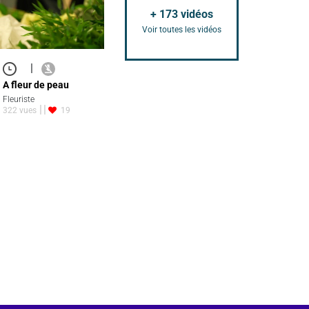
+
173
vidéos
Voir toutes les vidéos
|
A fleur de peau
Fleuriste
322 vues
19