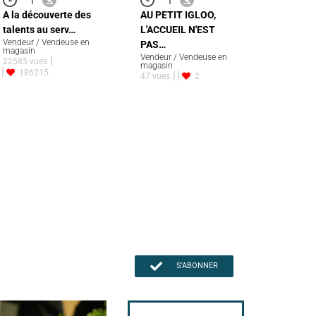
A la découverte des
AU PETIT IGLOO,
talents au serv…
L'ACCUEIL N'EST
Vendeur / Vendeuse en
PAS…
magasin
Vendeur / Vendeuse en
22585 vues
magasin
186215
47 vues
2
S'ABONNER