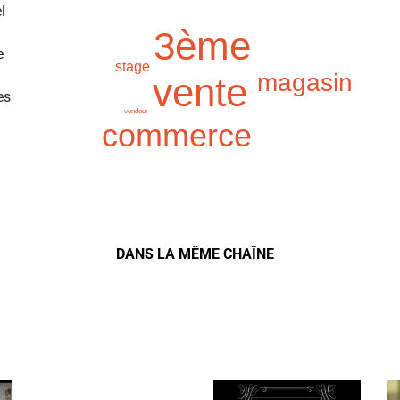
l
3ème
e
stage
magasin
vente
es
vendeur
commerce
DANS LA MÊME CHAÎNE