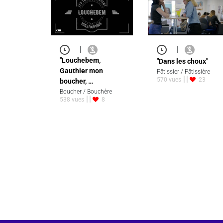
|
|
''Louchebem,
"Dans les choux"
Gauthier mon
Pâtissier / Pâtissière
570 vues
23
boucher, …
Boucher / Bouchère
538 vues
8