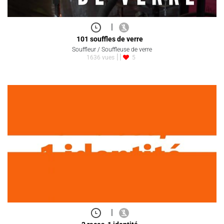
|
101 souffles de verre
Souffleur / Souffleuse de verre
1636 vues
5
|