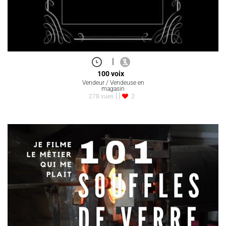
|
100 voix
Vendeur / Vendeuse en
magasin
278 vues
2