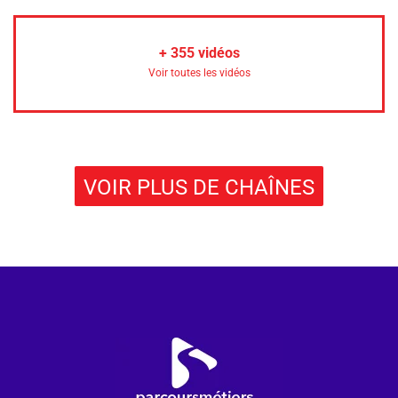
+
355
vidéos
Voir toutes les vidéos
VOIR PLUS DE CHAÎNES