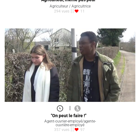
Agriculteur / Agricultrice
294 vues
11
|
"On peut le faire !"
Agent-ouvrier-employé/agente-
ouvrière-employé
357 vues
97