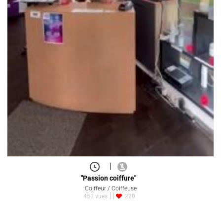
|
"Passion coiffure"
Coiffeur / Coiffeuse
451 vues
220