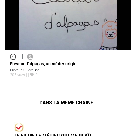
|
Eleveur d'alpagas, un métier origin…
Éleveur / Éleveuse
205 vues
0
DANS LA MÊME CHAÎNE
JE FILME LE MÉTIER QUI ME PLAÎT -