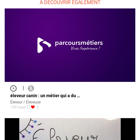
À DÉCOUVRIR ÉGALEMENT
|
éleveur canin : un métier qui a du …
Éleveur / Éleveuse
198 vues
3