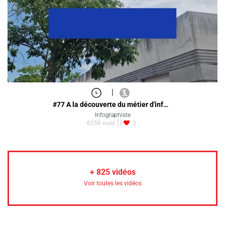
|
#77 A la découverte du métier d'inf…
Infographiste
6256 vues
3
+
825
vidéos
Voir toutes les vidéos