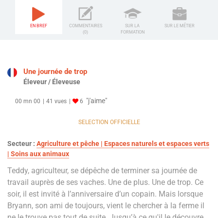
EN BREF
COMMENTAIRES
SUR LA
SUR LE MÉTIER
(0)
FORMATION
Une journée de trop
Éleveur / Éleveuse
"j'aime"
00 mn 00
41 vues
6
SELECTION OFFICIELLE
Secteur :
Agriculture et pêche | Espaces naturels et espaces verts
| Soins aux animaux
Teddy, agriculteur, se dépêche de terminer sa journée de
travail auprès de ses vaches. Une de plus. Une de trop. Ce
soir, il est invité à l’anniversaire d’un copain. Mais lorsque
Bryann, son ami de toujours, vient le chercher à la ferme il
ne le trouve pas tout de suite. Jusqu’à ce qu'il le découvre,