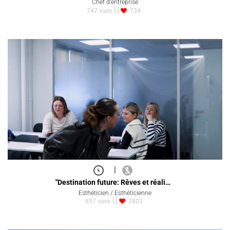
Chef d'entreprise
747 vues
734
|
"Destination future: Rêves et réali…
Esthéticien / Esthéticienne
857 vues
2803