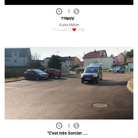
|
??NHV
Autre Métier
114 vues
438
|
"C'est très Sorcier ....