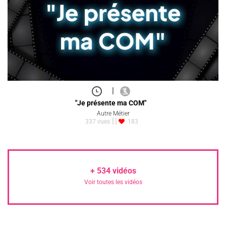
|
"Je présente ma COM"
Autre Métier
337 vues
183
+
534
vidéos
Voir toutes les vidéos