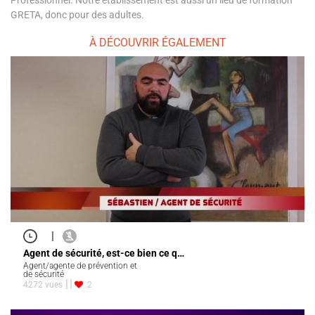
Professionnel. Notre établissement est aussi un lieu de formation
GRETA, donc pour des adultes.
À DÉCOUVRIR ÉGALEMENT
|
Agent de sécurité, est-ce bien ce q…
Agent/agente de prévention et
de sécurité
4272 vues
2