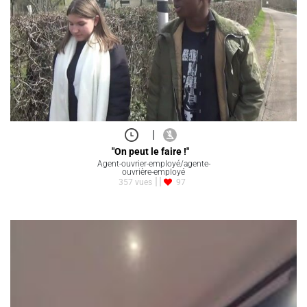
|
"On peut le faire !"
Agent-ouvrier-employé/agente-
ouvrière-employé
357 vues
97