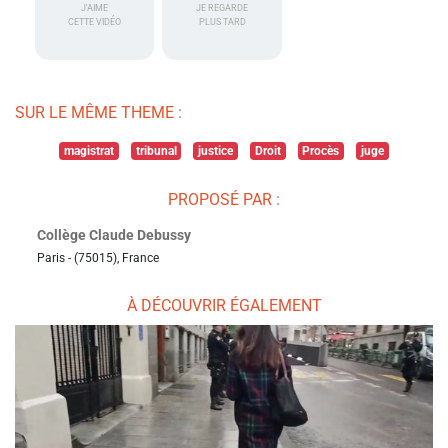
J'AIME
JE REGARDE
CETTE VIDÉO
PLUS TARD
SUR LE MÊME THEME :
magistrat
tribunal
justice
Droit
Procès
juge
PROPOSÉ PAR :
Collège Claude Debussy
Paris - (75015), France
À DÉCOUVRIR ÉGALEMENT