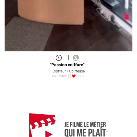
|
"Passion coiffure"
Coiffeur / Coiffeuse
451 vues
220