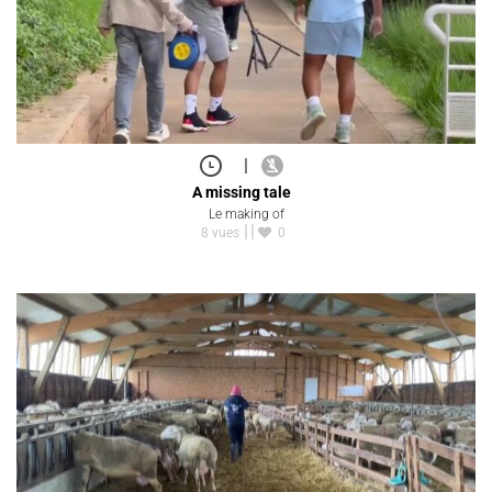
|
A missing tale
Le making of
8 vues
0