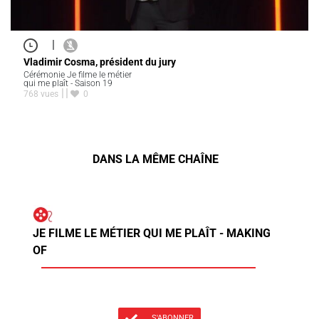
|
Vladimir Cosma, président du jury
Cérémonie Je filme le métier
qui me plaît - Saison 19
768 vues
0
DANS LA MÊME CHAÎNE
JE FILME LE MÉTIER QUI ME PLAÎT - MAKING
OF
S'ABONNER