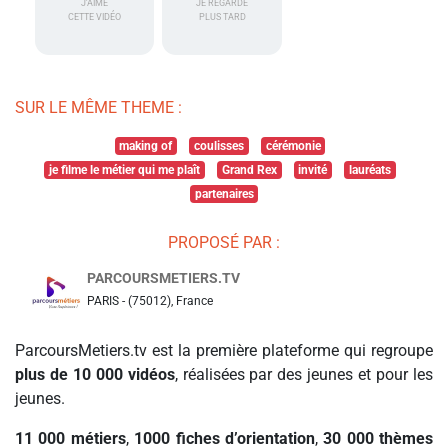
J'AIME
JE REGARDE
CETTE VIDÉO
PLUS TARD
SUR LE MÊME THEME :
making of
coulisses
cérémonie
je filme le métier qui me plaît
Grand Rex
invité
lauréats
partenaires
PROPOSÉ PAR :
PARCOURSMETIERS.TV
PARIS - (75012), France
ParcoursMetiers.tv est la première plateforme qui regroupe
plus de 10 000 vidéos
, réalisées par des jeunes et pour les
jeunes.
11 000 métiers
,
1000 fiches d’orientation
,
30 000 thèmes