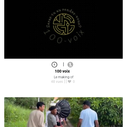
|
100 voix
Le making of
48 vues
0