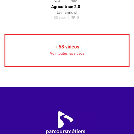
Agricultrice 2.0
Le making of
33 vues
0
+
58
vidéos
Voir toutes les vidéos