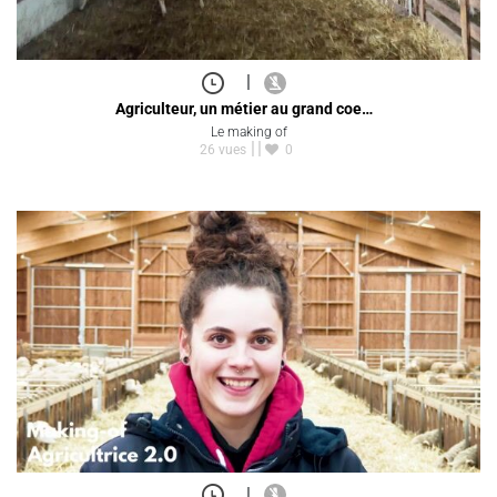
|
Agriculteur, un métier au grand coe…
Le making of
26 vues
0
|