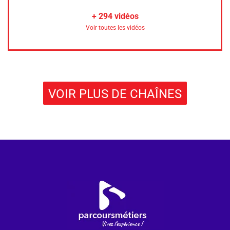
+
294
vidéos
Voir toutes les vidéos
VOIR PLUS DE CHAÎNES