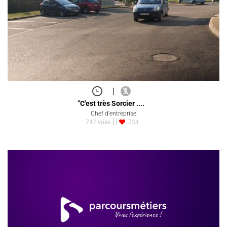
|
"C'est très Sorcier ....
Chef d'entreprise
747 vues
734