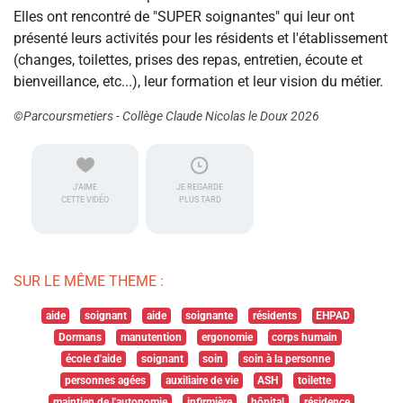
Elles ont rencontré de "SUPER soignantes" qui leur ont
présenté leurs activités pour les résidents et l'établissement
(changes, toilettes, prises des repas, entretien, écoute et
bienveillance, etc...), leur formation et leur vision du métier.
©Parcoursmetiers - Collège Claude Nicolas le Doux 2026
J'AIME
JE REGARDE
CETTE VIDÉO
PLUS TARD
SUR LE MÊME THEME :
aide
soignant
aide
soignante
résidents
EHPAD
Dormans
manutention
ergonomie
corps humain
école d'aide
soignant
soin
soin à la personne
personnes agées
auxiliaire de vie
ASH
toilette
maintien de l'autonomie
infirmière
hôpital
résidence