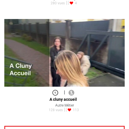
280 vues
4
|
A cluny accueil
Autre Métier
128 vues
113