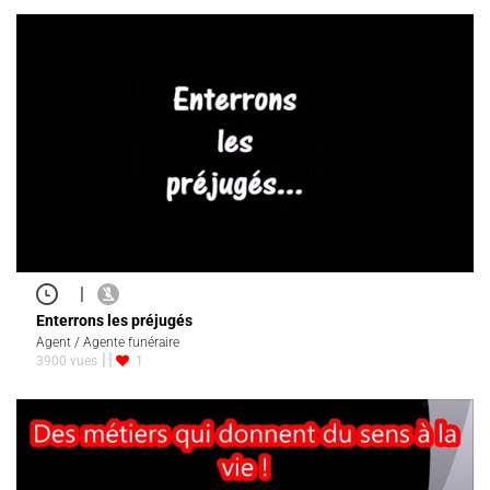
|
Enterrons les préjugés
Agent / Agente funéraire
3900 vues
1