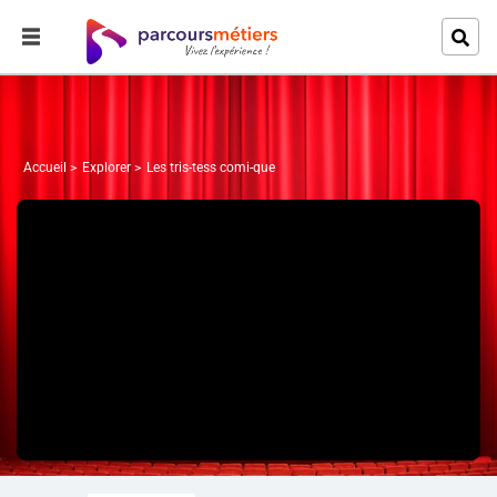
Accueil
Explorer
Les tris-tess comi-que