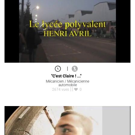
|
"C'est Claire ! ..."
Mécanicien / Mécanicienne
automobile
2674 vues
0