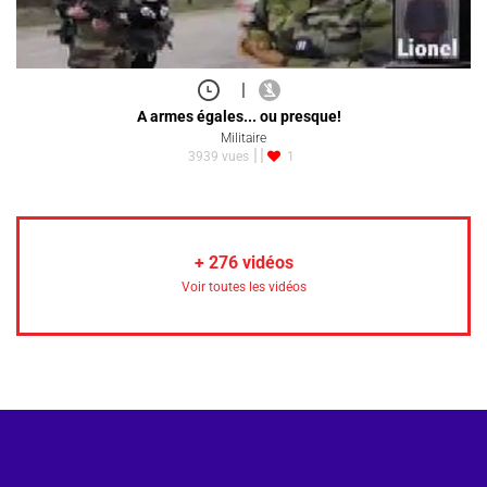
|
A armes égales... ou presque!
Militaire
3939 vues
1
+
276
vidéos
Voir toutes les vidéos