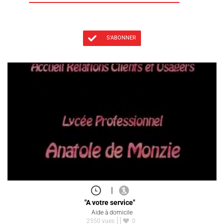
S'ABONNER
|
"A votre service"
Aide à domicile
2550 vues
0