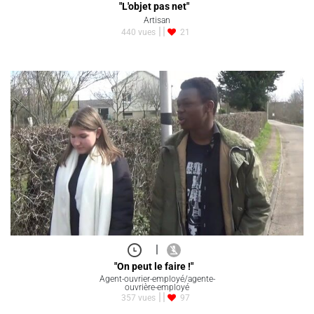
"L'objet pas net"
Artisan
440 vues
21
|
"On peut le faire !"
Agent-ouvrier-employé/agente-
ouvrière-employé
357 vues
97