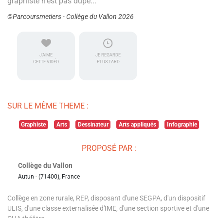
graphiste n'est pas dupe...
©Parcoursmetiers - Collège du Vallon 2026
J'AIME
JE REGARDE
CETTE VIDÉO
PLUS TARD
SUR LE MÊME THEME :
Graphiste
Arts
Dessinateur
Arts appliqués
Infographie
PROPOSÉ PAR :
Collège du Vallon
Autun - (71400), France
Collège en zone rurale, REP, disposant d'une SEGPA, d'un dispositif
ULIS, d'une classe externalisée d'IME, d'une section sportive et d'une