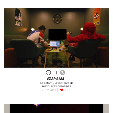
|
#ZAP'SAM
Assistant / Assistante de
ressources humaines
2922 vues
266