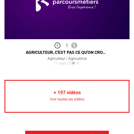
|
AGRICULTEUR, C'EST PAS CE QU'ON CRO…
Agriculteur / Agricultrice
71 vues
0
+
197
vidéos
Voir toutes les vidéos