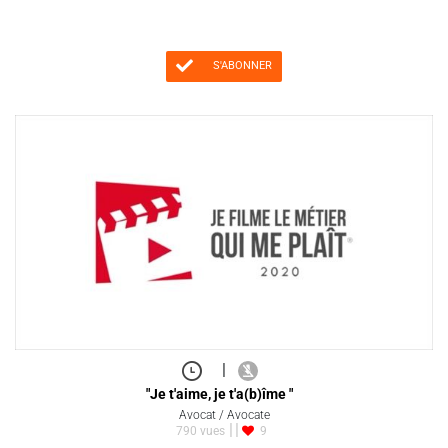
S'ABONNER
|
"Je t'aime, je t'a(b)îme "
Avocat / Avocate
790 vues
9