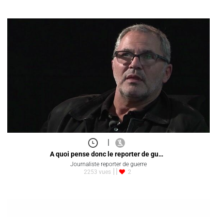
|
A quoi pense donc le reporter de gu…
Journaliste reporter de guerre
2253 vues
2