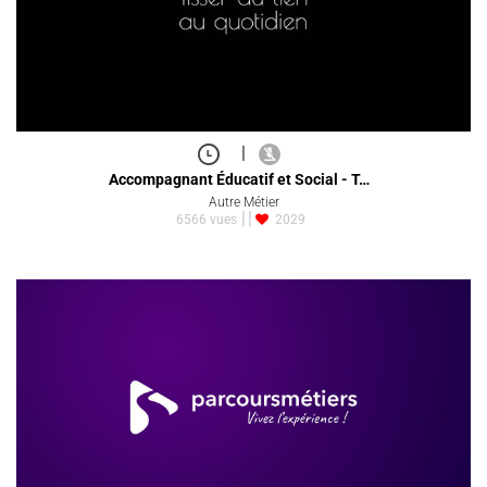
|
Accompagnant Éducatif et Social - T…
Autre Métier
6566 vues
2029