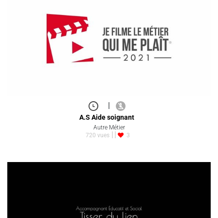
|
A.S Aide soignant
Autre Métier
720 vues
3