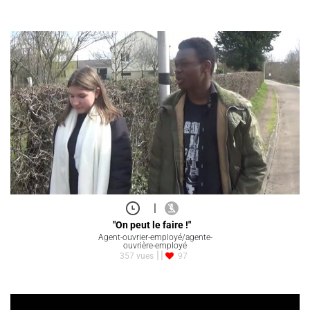
|
"On peut le faire !"
Agent-ouvrier-employé/agente-
ouvrière-employé
357 vues
97