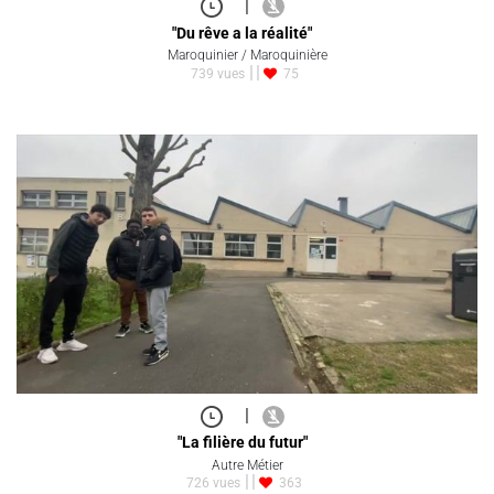
|
"Du rêve a la réalité"
Maroquinier / Maroquinière
739 vues
75
|
"La filière du futur"
Autre Métier
726 vues
363