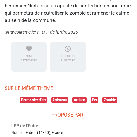
Ferronnier Nortais sera capable de confectionner une arme
qui permettra de neutraliser le zombie et ramener le calme
au sein de la commune.
©Parcoursmetiers - LPP de l'Erdre 2026
J'AIME
JE REGARDE
CETTE VIDÉO
PLUS TARD
SUR LE MÊME THEME :
Ferronnier d'art
Artisanat
Artisan
Fer
Zombie
PROPOSÉ PAR :
LPP de l'Erdre
Nort-sur-Erdre - (44390), France