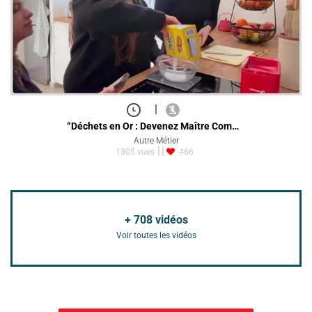
|
“Déchets en Or : Devenez Maître Com…
Autre Métier
1305 vues
466
+
708
vidéos
Voir toutes les vidéos