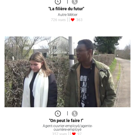
|
"La filière du futur"
Autre Métier
726 vues
363
|
"On peut le faire !"
Agent-ouvrier-employé/agente-
ouvrière-employé
357 vues
97