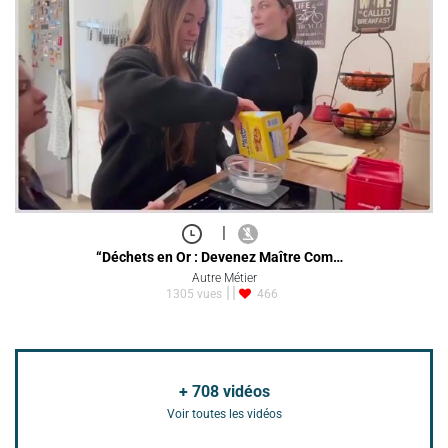
|
“Déchets en Or : Devenez Maître Com…
Autre Métier
1305 vues
466
+
708
vidéos
Voir toutes les vidéos