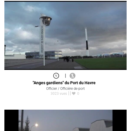
|
"Anges gardiens" du Port du Havre
Officier / Officière de port
3023 vues
0