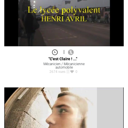
|
"C'est Claire ! ..."
Mécanicien / Mécanicienne
automobile
2674 vues
0