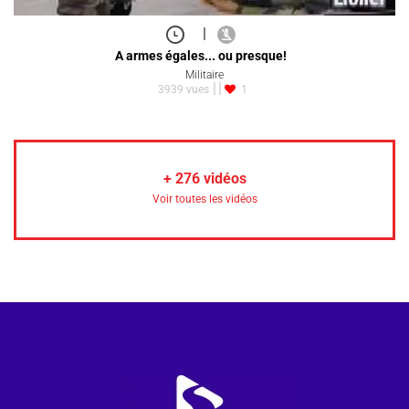
|
A armes égales... ou presque!
Militaire
3939 vues
1
+
276
vidéos
Voir toutes les vidéos