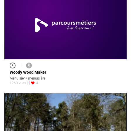
|
Woody Wood Maker
Menuisier / menuisière
1260 vues
4