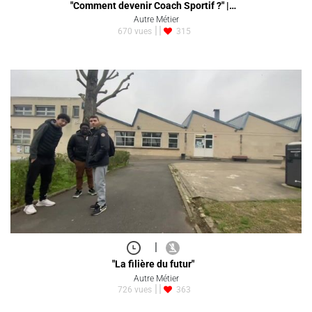
"Comment devenir Coach Sportif ?" |…
Autre Métier
670 vues
315
|
"La filière du futur"
Autre Métier
726 vues
363