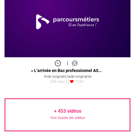
|
« L’arrivée en Bac professionnel AS…
Aide soignant/aide soignante
398 vues
1042
+
453
vidéos
Voir toutes les vidéos