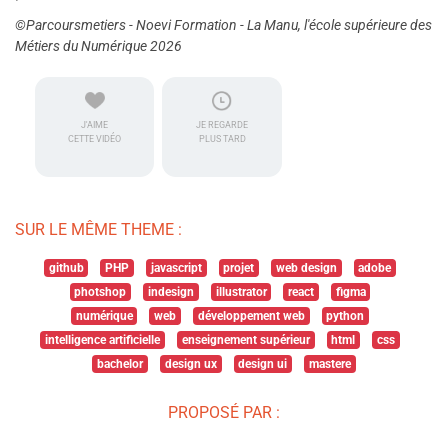
©Parcoursmetiers - Noevi Formation - La Manu, l'école supérieure des
Métiers du Numérique 2026
J'AIME
JE REGARDE
CETTE VIDÉO
PLUS TARD
SUR LE MÊME THEME :
github
PHP
javascript
projet
web design
adobe
photshop
indesign
illustrator
react
figma
numérique
web
développement web
python
intelligence artificielle
enseignement supérieur
html
css
bachelor
design ux
design ui
mastere
PROPOSÉ PAR :