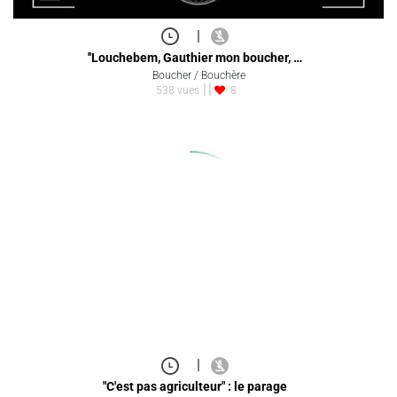
|
''Louchebem, Gauthier mon boucher, …
Boucher / Bouchère
538 vues
8
|
"C'est pas agriculteur" : le parage