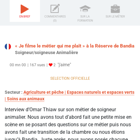
EN BREF
COMMENTAIRES
SUR LA
SUR LE MÉTIER
(0)
FORMATION
« Je filme le métier qui me plaît » à la Réserve de Bandia
Soigneur/soigneuse Animalière
"j'aime"
00 mn 00
167 vues
2
SELECTION OFFICIELLE
Secteur :
Agriculture et pêche | Espaces naturels et espaces verts
| Soins aux animaux
Interview d’Omar Thiaw sur son métier de soigneur
animalier. Nous avons tout d’abord fait une petite mise en
scène en se posant des questions sur ce métier puis nous
avons fait une transition de la chambre ou nous étions
jusqu’à Bandia. Juste après, nous avons posés chacune