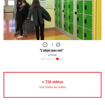
|
"L'objet pas net"
Artisan
440 vues
21
+
726
vidéos
Voir toutes les vidéos