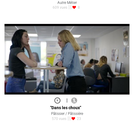
Autre Métier
609 vues
8
|
"Dans les choux"
Pâtissier / Pâtissière
570 vues
23