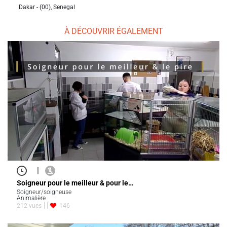
Dakar - (00), Senegal
À DÉCOUVRIR ÉGALEMENT
|
Soigneur pour le meilleur & pour le…
Soigneur/soigneuse
Animalière
212 vues
146