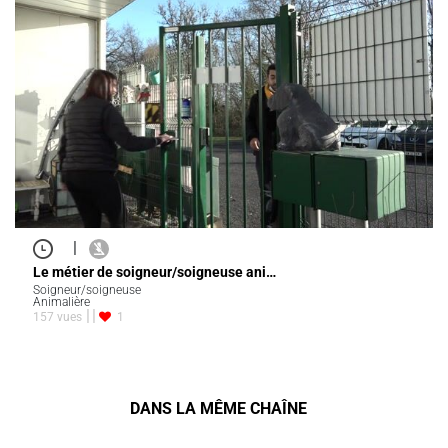
|
Le métier de soigneur/soigneuse ani…
Soigneur/soigneuse
Animalière
157 vues
1
DANS LA MÊME CHAÎNE