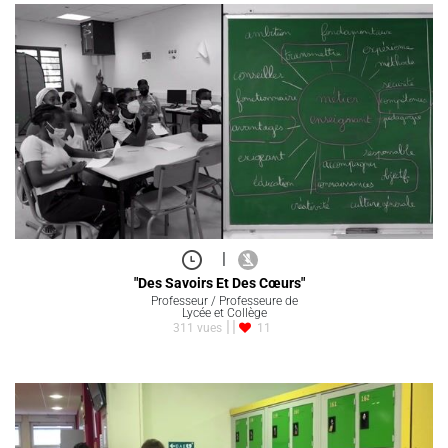
|
"Des Savoirs Et Des Cœurs"
Professeur / Professeure de
Lycée et Collège
311 vues
11