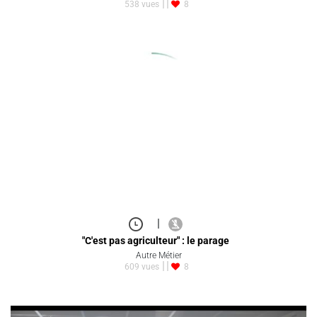
538 vues
8
|
"C'est pas agriculteur" : le parage
Autre Métier
609 vues
8