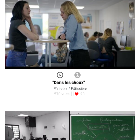
|
"Dans les choux"
Pâtissier / Pâtissière
570 vues
23