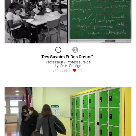
|
"Des Savoirs Et Des Cœurs"
Professeur / Professeure de
Lycée et Collège
311 vues
11