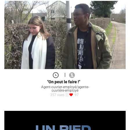
|
"On peut le faire !"
Agent-ouvrier-employé/agente-
ouvrière-employé
357 vues
97