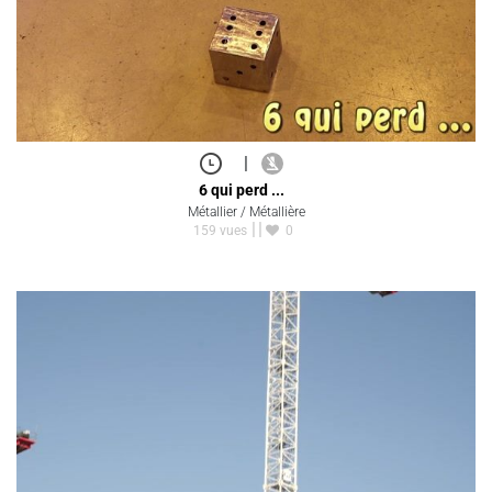
|
6 qui perd ...
Métallier / Métallière
159 vues
0