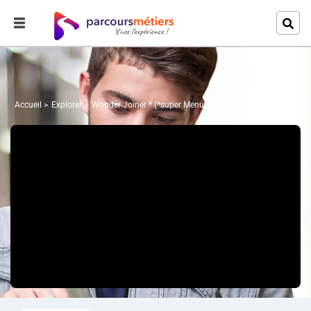
Accueil
Explorer
Wonder Joiner * (*super Menuisière)