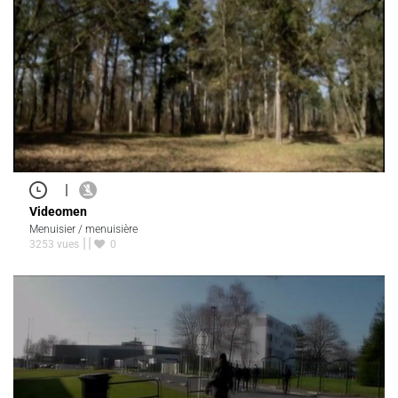
|
Videomen
Menuisier / menuisière
3253 vues
0