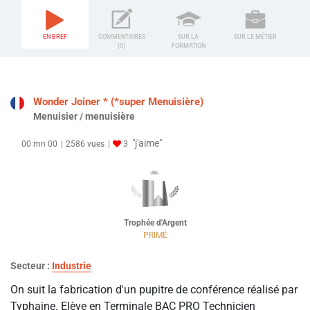
EN BREF
COMMENTAIRES
SUR LA
SUR LE MÉTIER
(0)
FORMATION
Wonder Joiner * (*super Menuisière)
Menuisier / menuisière
"j'aime"
00 mn 00
2586 vues
3
Trophée d'Argent
PRIMÉ
Secteur :
Industrie
On suit la fabrication d'un pupitre de conférence réalisé par
Typhaine. Elève en Terminale BAC PRO Technicien