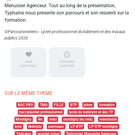
Menuisier Agenceur. Tout au long de la présentation,
Typhaine nous présente son parcours et son ressenti sur la
formation.
©Parcoursmetiers - Lycée professionnel du bâtiment et des travaux
publics 2026
J'AIME
JE REGARDE
CETTE VIDÉO
PLUS TARD
SUR LE MÊME THEME :
BAC PRO
TMA
FILLE
BTP
joiner
formation
baccalauréat professionnel
lycée du batiment et des TP
Montigny
lès
metz
montigny les metz
menuiserie
bois
ébéniste
panneaux
LP BTP
LP BTP montigny
Typhaine
wonder joiner
Technicien Menuisier Agenceur