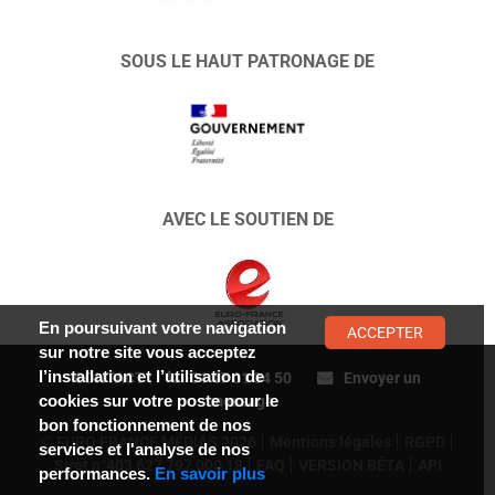
SOUS LE HAUT PATRONAGE DE
AVEC LE SOUTIEN DE
En poursuivant votre navigation
ACCEPTER
sur notre site vous acceptez
l’installation et l’utilisation de
CONTACT :
01 47 01 34 50
Envoyer un
cookies sur votre poste pour le
message
bon fonctionnement de nos
© EURO FRANCE MÉDIAS 2026
Mentions légales
RGPD
services et l'analyse de nos
Siret n°403 627 797 000 18
FAQ
VERSION BÊTA
API
performances.
En savoir plus