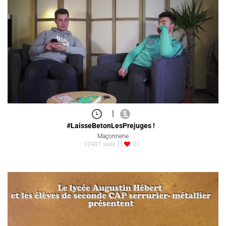
|
#LaisseBetonLesPrejuges !
Maçonnerie
12487 vues
21