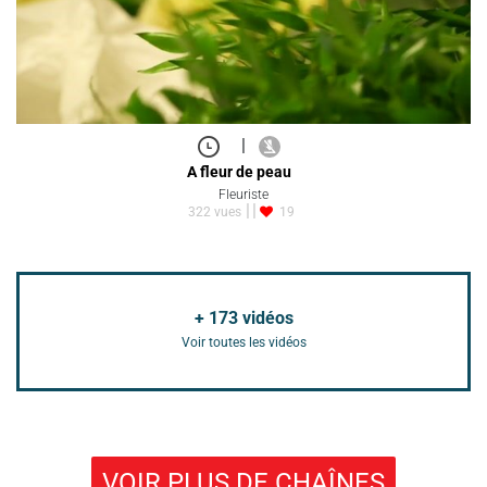
|
A fleur de peau
Fleuriste
322 vues
19
+
173
vidéos
Voir toutes les vidéos
VOIR PLUS DE CHAÎNES