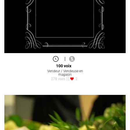
|
100 voix
Vendeur / Vendeuse en
magasin
278 vues
2