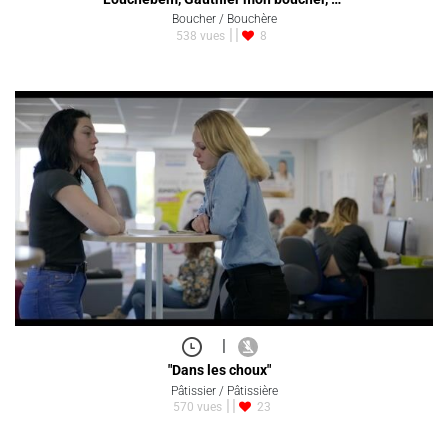
Boucher / Bouchère
538 vues
8
|
"Dans les choux"
Pâtissier / Pâtissière
570 vues
23