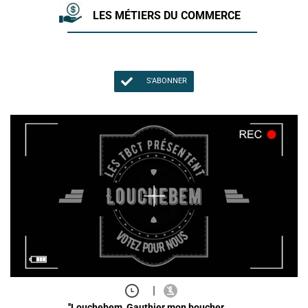
LES MÉTIERS DU COMMERCE
S'ABONNER
|
''Louchebem, Gauthier mon boucher, …