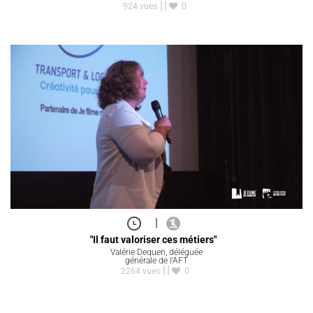
924 vues
0
|
"Il faut valoriser ces métiers"
Valérie Dequen, déléguée
générale de l'AFT
2264 vues
0