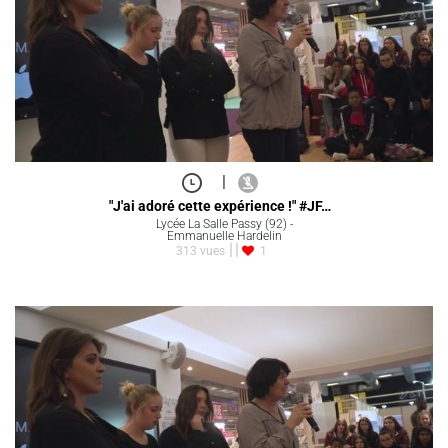
|
"J'ai adoré cette expérience !" #JF…
Lycée La Salle Passy (92) -
Emmanuelle Hardelin
313 vues
1