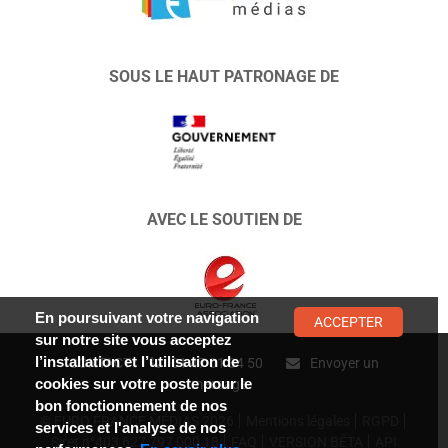
SOUS LE HAUT PATRONAGE DE
AVEC LE SOUTIEN DE
En poursuivant votre navigation
ACCEPTER
sur notre site vous acceptez
l’installation et l’utilisation de
CONTACT :
01 47 01 34 50
Envoyer un
cookies sur votre poste pour le
message
bon fonctionnement de nos
© EURO FRANCE MÉDIAS 2026
Mentions légales
RGPD
services et l'analyse de nos
Siret n°403 627 797 000 18
FAQ
VERSION BÊTA
API