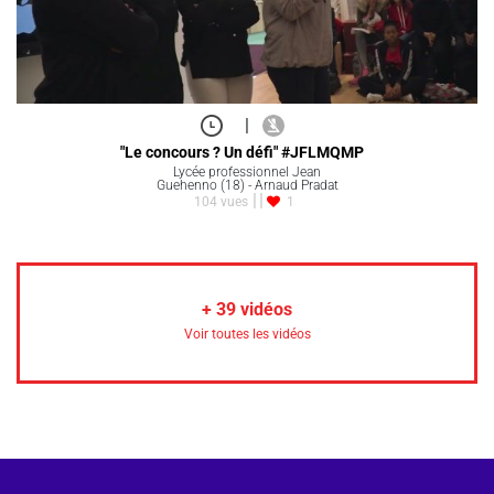
|
"Le concours ? Un défi" #JFLMQMP
Lycée professionnel Jean
Guehenno (18) - Arnaud Pradat
104 vues
1
+
39
vidéos
Voir toutes les vidéos