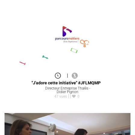
|
"J'adore cette initiative" #JFLMQMP
Directeur Entreprise Thalès -
Didier Pignon
47 vues
0