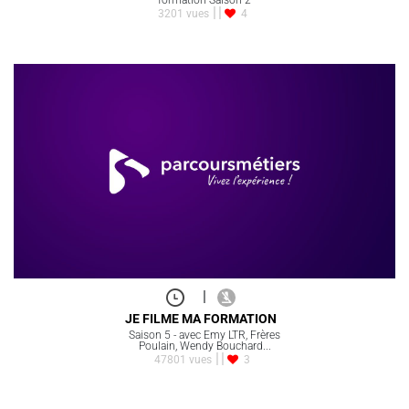
3201 vues
4
|
JE FILME MA FORMATION
Saison 5 - avec Emy LTR, Frères
Poulain, Wendy Bouchard...
47801 vues
3