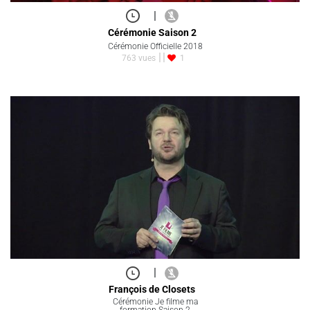
|
Cérémonie Saison 2
Cérémonie Officielle 2018
763 vues
1
|
François de Closets
Cérémonie Je filme ma
formation Saison 2