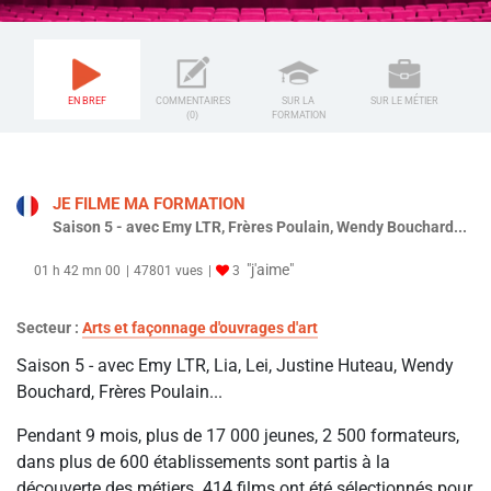
EN BREF
COMMENTAIRES
SUR LA
SUR LE MÉTIER
(0)
FORMATION
JE FILME MA FORMATION
Saison 5 - avec Emy LTR, Frères Poulain, Wendy Bouchard...
"j'aime"
01 h 42 mn 00
47801 vues
3
Secteur :
Arts et façonnage d'ouvrages d'art
Saison 5 - avec Emy LTR, Lia, Lei, Justine Huteau, Wendy
Bouchard, Frères Poulain...
Pendant 9 mois, plus de 17 000 jeunes, 2 500 formateurs,
dans plus de 600 établissements sont partis à la
découverte des métiers. 414 films ont été sélectionnés pour