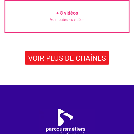
+
8
vidéos
Voir toutes les vidéos
VOIR PLUS DE CHAÎNES