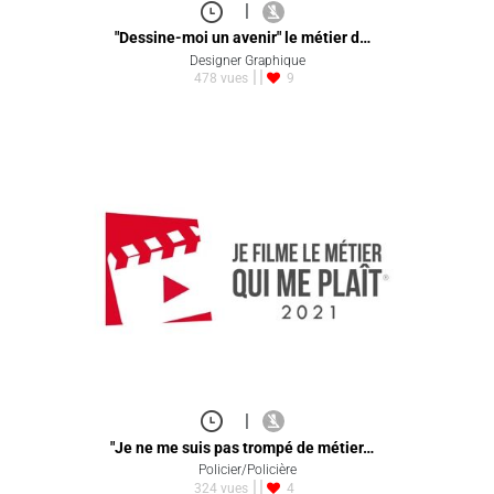
|
"Dessine-moi un avenir" le métier d…
Designer Graphique
478 vues
9
|
"Je ne me suis pas trompé de métier…
Policier/Policière
324 vues
4