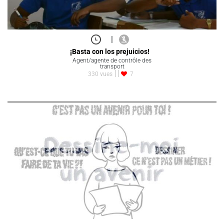
|
¡Basta con los prejuicios!
Agent/agente de contrôle des
transport
330 vues
7