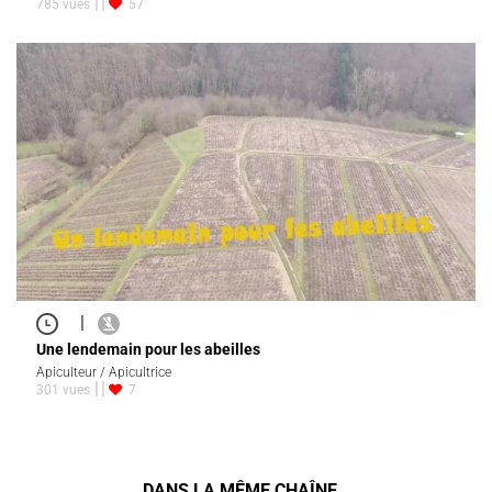
785 vues
57
|
Une lendemain pour les abeilles
Apiculteur / Apicultrice
301 vues
7
DANS LA MÊME CHAÎNE