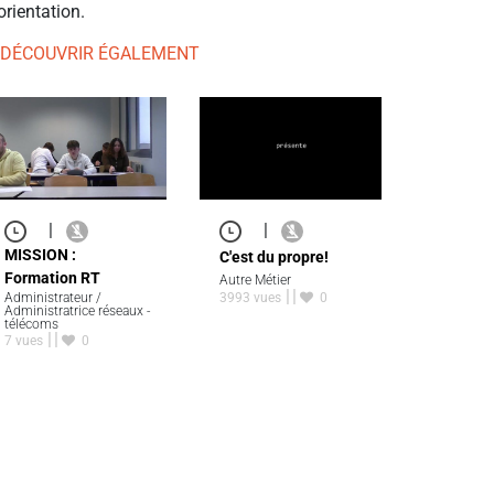
orientation.
 DÉCOUVRIR ÉGALEMENT
|
|
MISSION :
C'est du propre!
Formation RT
Autre Métier
Administrateur /
3993 vues
0
Administratrice réseaux -
télécoms
7 vues
0