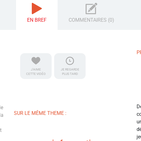
EN BREF
COMMENTAIRES (0)
P
J'AIME
JE REGARDE
CETTE VIDÉO
PLUS TARD
D
le
SUR LE MÊME THEME :
c
la
u
d
t
j