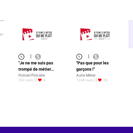
|
|
"Je ne me suis pas
"Pas que pour les
trompé de métier…
garçons !"
Policier/Policière
Autre Métier
324 vues
4
1048 vues
28