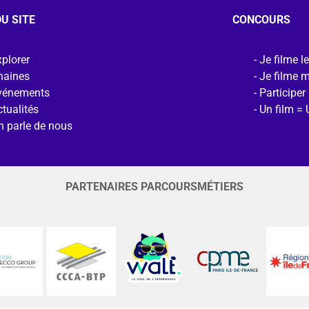
U SITE
CONCOURS
plorer
Je filme l
haines
Je filme 
vénements
Participer
tualités
Un film = 
n parle de nous
PARTENAIRES PARCOURSMÉTIERS