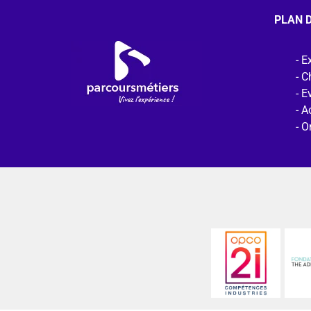
PLAN D
Ex
C
E
Ac
O