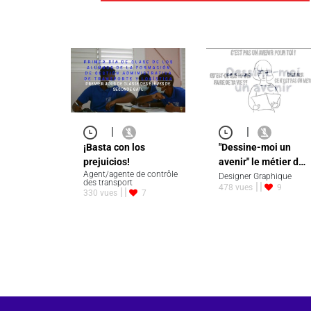
|
|
¡Basta con los
"Dessine-moi un
prejuicios!
avenir" le métier d…
Agent/agente de contrôle
Designer Graphique
des transport
478 vues
9
330 vues
7