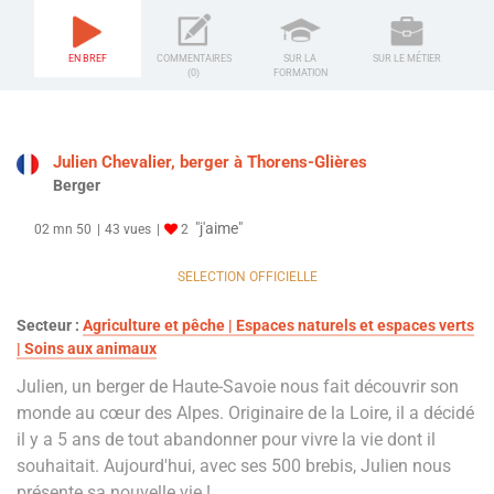
EN BREF
COMMENTAIRES
SUR LA
SUR LE MÉTIER
(0)
FORMATION
Julien Chevalier, berger à Thorens-Glières
Berger
"j'aime"
02 mn 50
43 vues
2
SELECTION OFFICIELLE
Secteur :
Agriculture et pêche | Espaces naturels et espaces verts
| Soins aux animaux
Julien, un berger de Haute-Savoie nous fait découvrir son
monde au cœur des Alpes. Originaire de la Loire, il a décidé
il y a 5 ans de tout abandonner pour vivre la vie dont il
souhaitait. Aujourd'hui, avec ses 500 brebis, Julien nous
présente sa nouvelle vie !