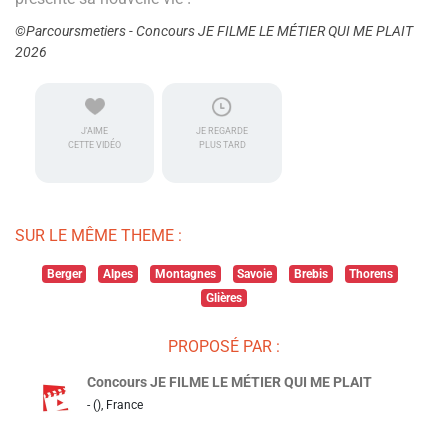
©Parcoursmetiers - Concours JE FILME LE MÉTIER QUI ME PLAIT
2026
J'AIME
JE REGARDE
CETTE VIDÉO
PLUS TARD
SUR LE MÊME THEME :
Berger
Alpes
Montagnes
Savoie
Brebis
Thorens
Glières
PROPOSÉ PAR :
Concours JE FILME LE MÉTIER QUI ME PLAIT
- (), France