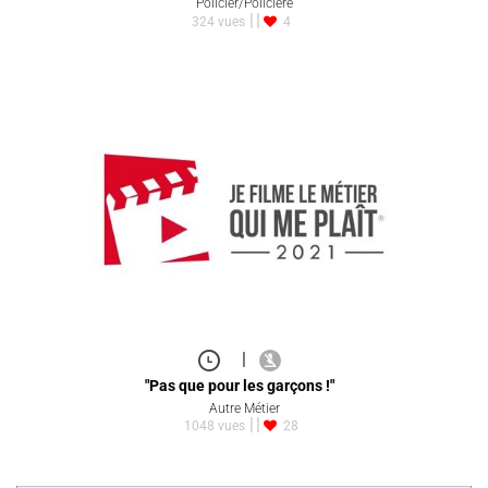
Policier/Policière
324 vues
4
|
"Pas que pour les garçons !"
Autre Métier
1048 vues
28