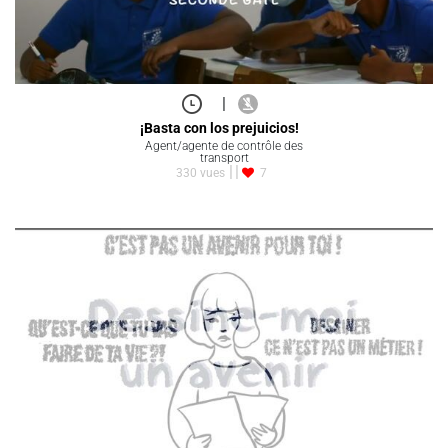
|
¡Basta con los prejuicios!
Agent/agente de contrôle des
transport
330 vues
7