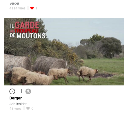
Berger
4114 vues
1
|
Berger
Job Insider
48 vues
0