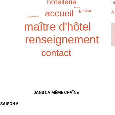
hôtellerie
d’
service
accueil
gestion
À
gastronomie
maître d'hôtel
renseignement
contact
DANS LA MÊME CHAÎNE
 SAISON 5