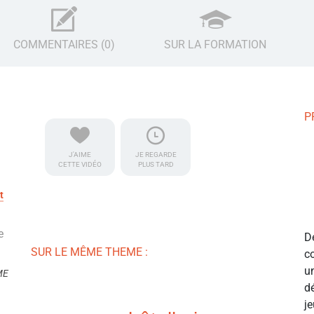
COMMENTAIRES (0)
SUR LA FORMATION
P
J'AIME
JE REGARDE
CETTE VIDÉO
PLUS TARD
t
e
D
SUR LE MÊME THEME :
c
u
ME
d
j