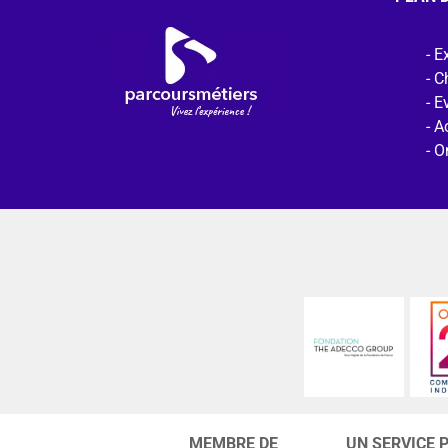
Ex
C
E
Ac
O
MEMBRE DE
UN SERVICE 