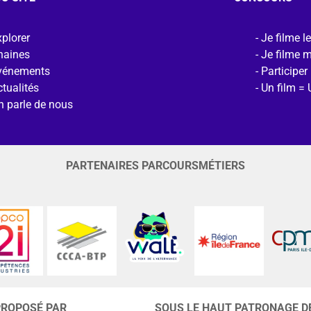
plorer
Je filme l
haines
Je filme 
vénements
Participer
tualités
Un film = 
n parle de nous
PARTENAIRES PARCOURSMÉTIERS
PROPOSÉ PAR
SOUS LE HAUT PATRONAGE D