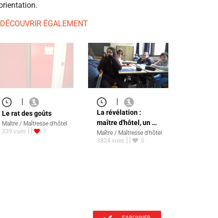
orientation.
 DÉCOUVRIR ÉGALEMENT
|
|
La révélation :
Le rat des goûts
maître d'hôtel, un …
Maître / Maîtresse d'hôtel
339 vues
7
Maître / Maîtresse d'hôtel
3824 vues
0
S'ABONNER