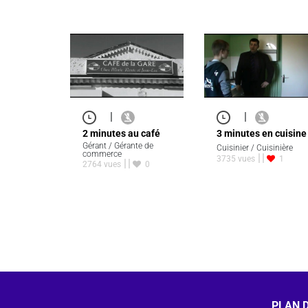
|
|
2 minutes au café
3 minutes en cuisine
Gérant / Gérante de
Cuisinier / Cuisinière
commerce
3735 vues
1
2764 vues
0
PLAN D