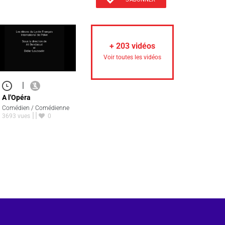
+
203
vidéos
Voir toutes les vidéos
|
A l'Opéra
Comédien / Comédienne
3693 vues
0