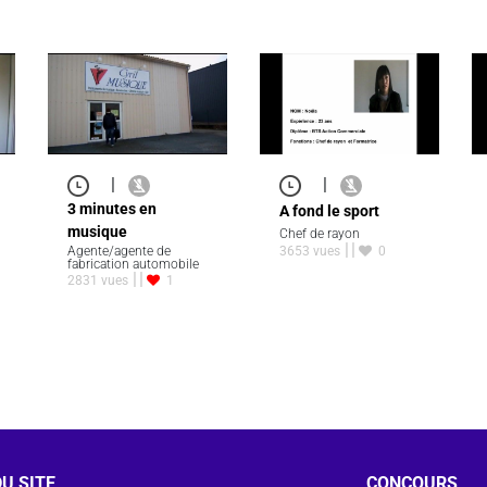
|
|
3 minutes en
A fond le sport
musique
Chef de rayon
Agente/agente de
3653 vues
0
fabrication automobile
2831 vues
1
U SITE
CONCOURS