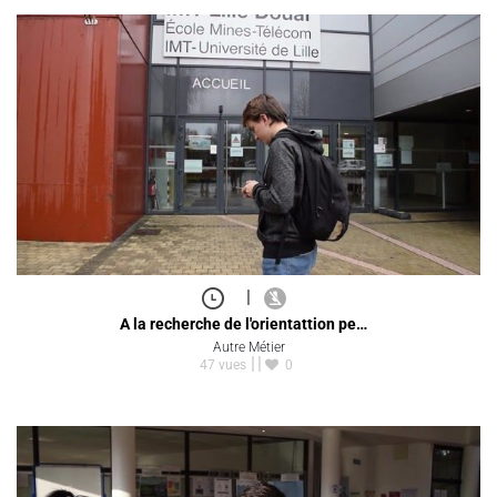
|
A la recherche de l'orientattion pe…
Autre Métier
47 vues
0