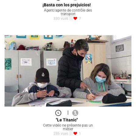
¡Basta con los prejuicios!
Agent/agente de contrôle des
transport
330 vues
7
|
"Le Titanic"
Cette vidéo ne présente pas un
métier
286 vues
1