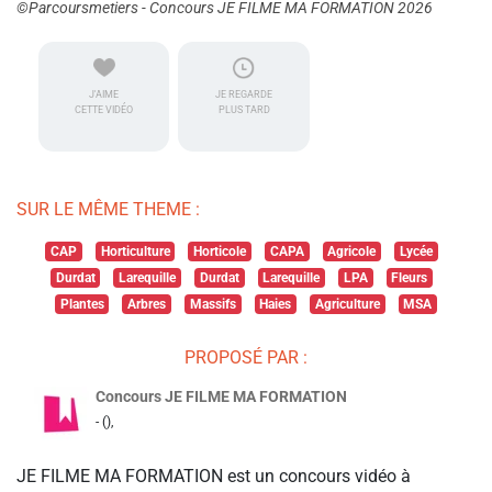
©Parcoursmetiers - Concours JE FILME MA FORMATION 2026
J'AIME
JE REGARDE
CETTE VIDÉO
PLUS TARD
SUR LE MÊME THEME :
CAP
Horticulture
Horticole
CAPA
Agricole
Lycée
Durdat
Larequille
Durdat
Larequille
LPA
Fleurs
Plantes
Arbres
Massifs
Haies
Agriculture
MSA
PROPOSÉ PAR :
Concours JE FILME MA FORMATION
- (),
JE FILME MA FORMATION est un concours vidéo à