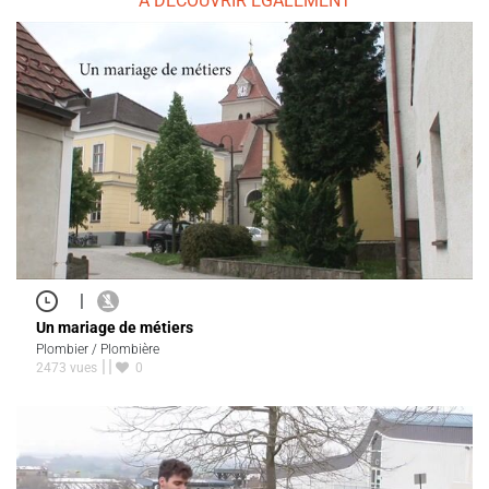
À DÉCOUVRIR ÉGALEMENT
|
Un mariage de métiers
Plombier / Plombière
2473 vues
0