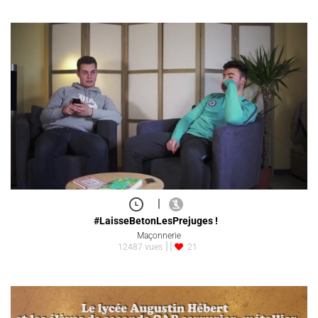
|
#LaisseBetonLesPrejuges !
Maçonnerie
12487 vues
21