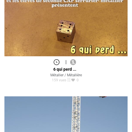
|
6 qui perd ...
Métallier / Métallière
159 vues
0