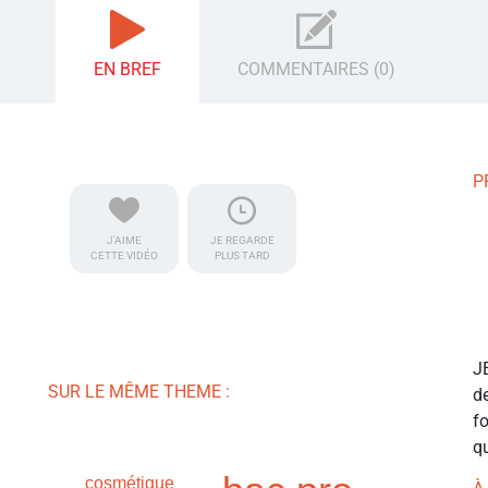
EN BREF
COMMENTAIRES (0)
P
J'AIME
JE REGARDE
CETTE VIDÉO
PLUS TARD
J
SUR LE MÊME THEME :
de
f
qu
cosmétique