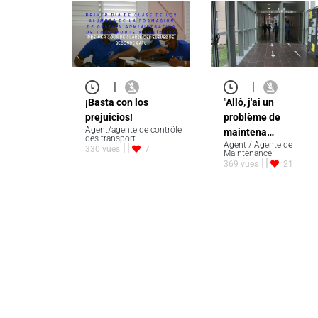
|
|
¡Basta con los
"Allô, j'ai un
prejuicios!
problème de
Agent/agente de contrôle
maintena…
des transport
Agent / Agente de
330 vues
7
Maintenance
369 vues
21