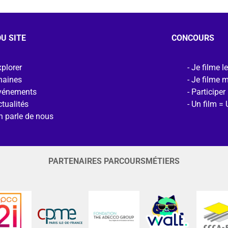
U SITE
CONCOURS
plorer
Je filme l
haines
Je filme 
vénements
Participer
tualités
Un film = 
n parle de nous
PARTENAIRES PARCOURSMÉTIERS