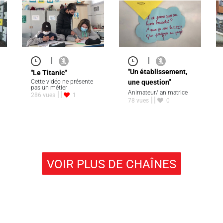
|
|
"Un établissement,
"Le Titanic"
Cette vidéo ne présente
une question"
pas un métier
Animateur/ animatrice
286 vues
1
78 vues
0
VOIR PLUS DE CHAÎNES