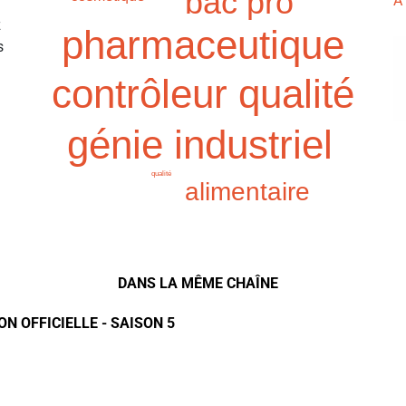
bac pro
À
z
pharmaceutique
s
contrôleur qualité
génie industriel
qualité
alimentaire
DANS LA MÊME CHAÎNE
N OFFICIELLE - SAISON 5