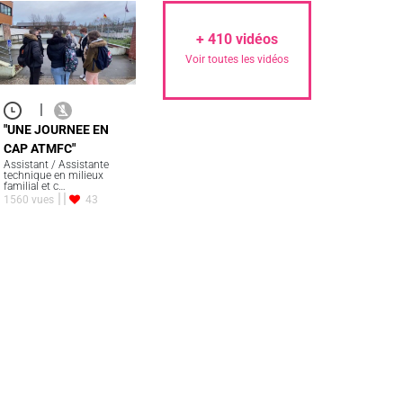
+
410
vidéos
Voir toutes les vidéos
|
"UNE JOURNEE EN
CAP ATMFC"
Assistant / Assistante
technique en milieux
familial et c…
1560 vues
43