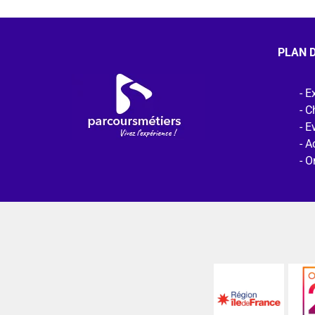
PLAN D
Ex
C
E
Ac
O