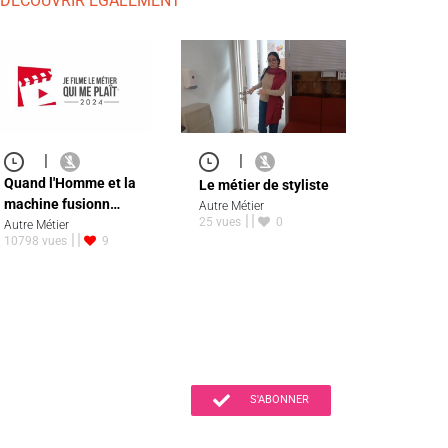
 DÉCOUVRIR ÉGALEMENT
|
|
Quand l'Homme et la
Le métier de styliste
machine fusionn…
Autre Métier
25 vues
0
Autre Métier
10798 vues
9
S'ABONNER