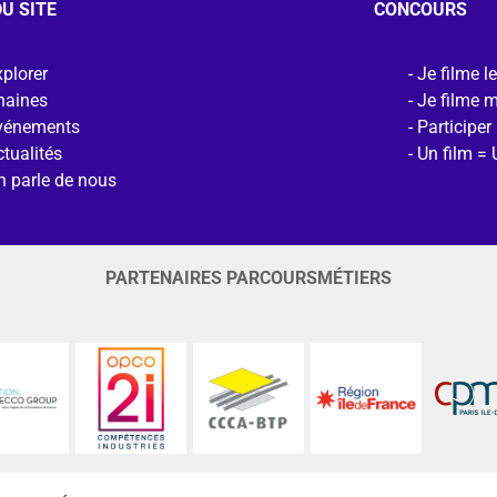
U SITE
CONCOURS
plorer
Je filme l
haines
Je filme 
vénements
Participer
tualités
Un film = 
n parle de nous
PARTENAIRES PARCOURSMÉTIERS