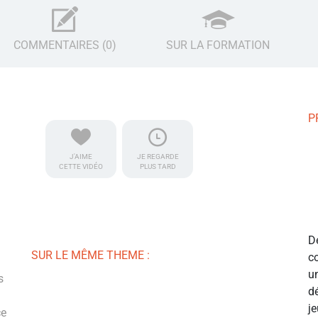
COMMENTAIRES (0)
SUR LA FORMATION
P
J'AIME
JE REGARDE
CETTE VIDÉO
PLUS TARD
D
SUR LE MÊME THEME :
c
u
s
d
j
ce