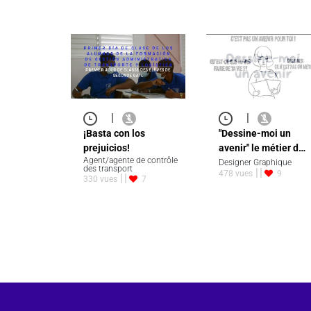
|
|
¡Basta con los
"Dessine-moi un
prejuicios!
avenir" le métier d…
Agent/agente de contrôle
Designer Graphique
des transport
478 vues
9
330 vues
7