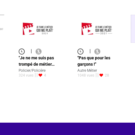
|
|
"Je ne me suis pas
"Pas que pour les
trompé de métier…
garçons !"
Policier/Policière
Autre Métier
324 vues
4
1048 vues
28