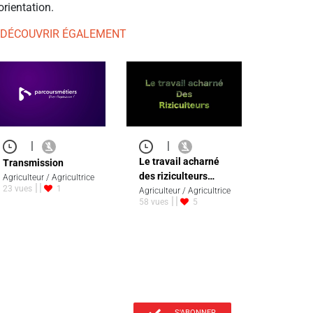
orientation.
 DÉCOUVRIR ÉGALEMENT
|
|
Le travail acharné
Transmission
des riziculteurs…
Agriculteur / Agricultrice
23 vues
1
Agriculteur / Agricultrice
58 vues
5
S'ABONNER