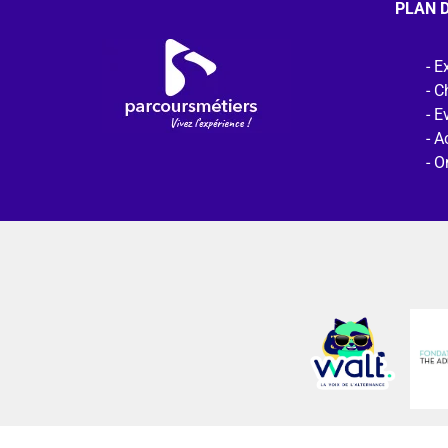
PLAN D
Ex
C
E
Ac
O