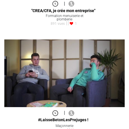
|
"CREA/CFA, je crée mon entreprise"
Formation menuiserie et
plomberie
891 vues
1
|
#LaisseBetonLesPrejuges !
Maçonnerie