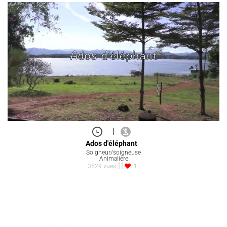
|
Ados d'éléphant
Soigneur/soigneuse
Animalière
3529 vues
1