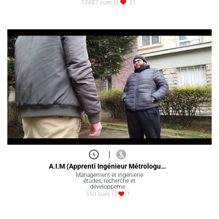
12487 vues
21
|
A.I.M (Apprenti Ingénieur Métrologu…
Management et ingénierie
études, recherche et
développeme…
559 vues
1