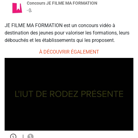
Concours JE FILME MA FORMATION
- (),
JE FILME MA FORMATION est un concours vidéo à
destination des jeunes pour valoriser les formations, leurs
débouchés et les établissements qui les proposent.
À DÉCOUVRIR ÉGALEMENT
|