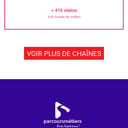
+
410
vidéos
Voir toutes les vidéos
VOIR PLUS DE CHAÎNES