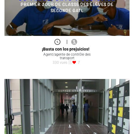
|
¡Basta con los prejuicios!
Agent/agente de contrôle des
transport
330 vues
7