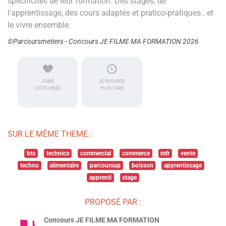
spécificités de leur formation. Des stages, de
l'apprentissage, des cours adaptés et pratico-pratiques...et
le vivre ensemble.
©Parcoursmetiers - Concours JE FILME MA FORMATION 2026
J'AIME
JE REGARDE
CETTE VIDÉO
PLUS TARD
SUR LE MÊME THEME :
bts
technico
commercial
commerce
mfr
vente
techno
alimentaire
parcoursup
boisson
apprentissage
apprenti
stage
PROPOSÉ PAR :
Concours JE FILME MA FORMATION