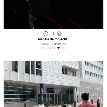
|
Au delà de l'objectif
Cadreur / Cadreuse
283 vues
15