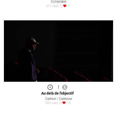
Comptable
211 vues
7
|
Au delà de l'objectif
Cadreur / Cadreuse
283 vues
15