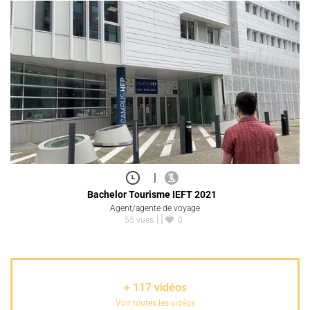
|
Bachelor Tourisme IEFT 2021
Agent/agente de voyage
55 vues
0
+
117
vidéos
Voir toutes les vidéos