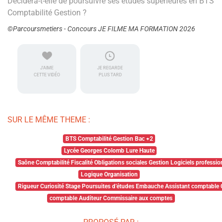
Décidera-t-elle de poursuivre ses études supérieures en BTS
Comptabilité Gestion ?
©Parcoursmetiers - Concours JE FILME MA FORMATION 2026
J'AIME
JE REGARDE
CETTE VIDÉO
PLUS TARD
SUR LE MÊME THEME :
BTS Comptabilité Gestion Bac +2
Lycée Georges Colomb Lure Haute
Saône Comptabilité Fiscalité Obligations sociales Gestion Logiciels professi
Logique Organisation
Rigueur Curiosité Stage Poursuites d’études Embauche Assistant comptable
comptable Auditeur Commissaire aux comptes