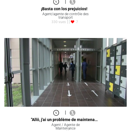
|
¡Basta con los prejuicios!
Agent/agente de contrôle des
transport
330 vues
7
|
"Allô, j'ai un problème de maintena…
Agent / Agente de
Maintenance