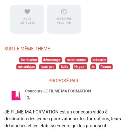
J'AIME
JE REGARDE
CETTE VIDÉO
PLUS TARD
SUR LE MÊME THEME :
fabrication
démontage
maintenance
industrie
mécanique
lycée pro
Sully
Nogent
le
Rotrou
PROPOSÉ PAR :
Concours JE FILME MA FORMATION
- (),
JE FILME MA FORMATION est un concours vidéo à
destination des jeunes pour valoriser les formations, leurs
débouchés et les établissements qui les proposent.