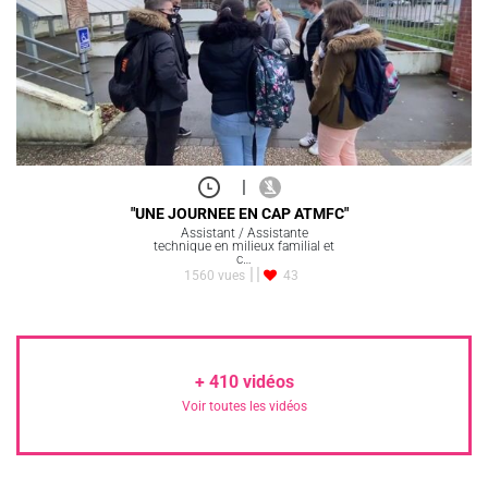
|
"UNE JOURNEE EN CAP ATMFC"
Assistant / Assistante
technique en milieux familial et
c…
1560 vues
43
+
410
vidéos
Voir toutes les vidéos