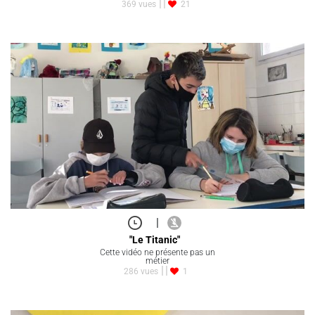
369 vues
21
|
"Le Titanic"
Cette vidéo ne présente pas un
métier
286 vues
1