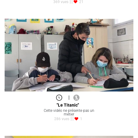
369 vues
21
|
"Le Titanic"
Cette vidéo ne présente pas un
métier
286 vues
1