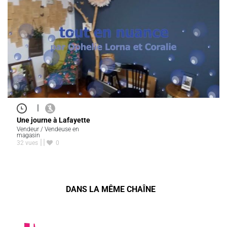
|
Une journe à Lafayette
Vendeur / Vendeuse en
magasin
32 vues
0
DANS LA MÊME CHAÎNE