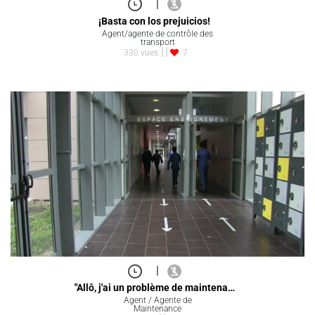
|
¡Basta con los prejuicios!
Agent/agente de contrôle des
transport
330 vues
7
|
"Allô, j'ai un problème de maintena…
Agent / Agente de
Maintenance