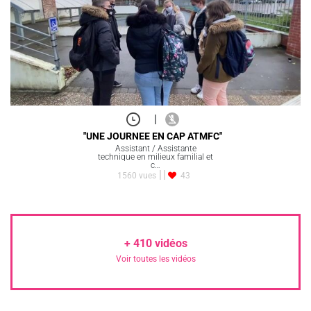
|
"UNE JOURNEE EN CAP ATMFC"
Assistant / Assistante
technique en milieux familial et
c…
1560 vues
43
+
410
vidéos
Voir toutes les vidéos