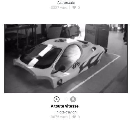
Astronaute
3827 vues
0
|
A toute vitesse
Pilote d'avion
3875 vues
0