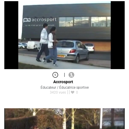
|
Accrosport
Éducateur / Éducatrice sportive
3420 vues
0