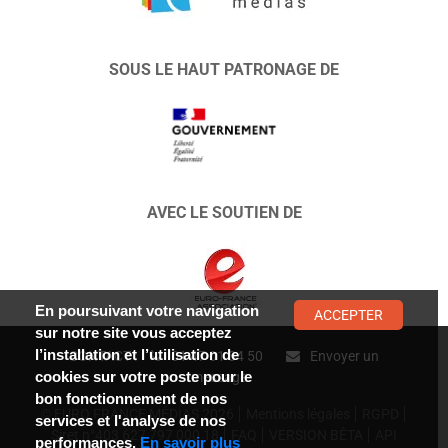
SOUS LE HAUT PATRONAGE DE
AVEC LE SOUTIEN DE
En poursuivant votre navigation
ACCEPTER
sur notre site vous acceptez
l’installation et l’utilisation de
CONTACT :
01 47 01 34 50
Envoyer un
cookies sur votre poste pour le
message
bon fonctionnement de nos
© EURO FRANCE MÉDIAS 2026
Mentions légales
RGPD
services et l'analyse de nos
Siret n°403 627 797 000 18
FAQ
VERSION BÊTA
API
performances.
En savoir plus