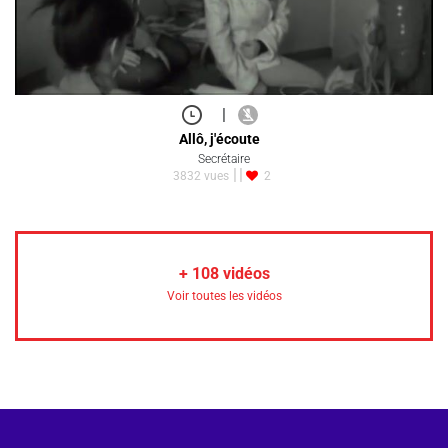
|
Allô, j'écoute
Secrétaire
3832 vues
2
+
108
vidéos
Voir toutes les vidéos