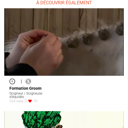
À DÉCOUVRIR ÉGALEMENT
|
Formation Groom
Soigneur / Soigneuse
d'équidés
524 vues
79