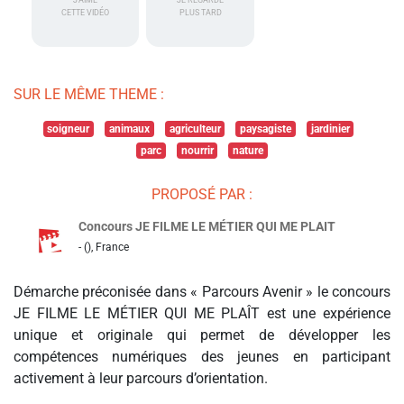
J'AIME
JE REGARDE
CETTE VIDÉO
PLUS TARD
SUR LE MÊME THEME :
soigneur
animaux
agriculteur
paysagiste
jardinier
parc
nourrir
nature
PROPOSÉ PAR :
Concours JE FILME LE MÉTIER QUI ME PLAIT
- (), France
Démarche préconisée dans « Parcours Avenir » le concours
JE FILME LE MÉTIER QUI ME PLAÎT est une expérience
unique et originale qui permet de développer les
compétences numériques des jeunes en participant
activement à leur parcours d’orientation.