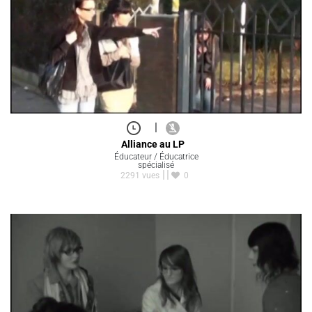
|
Alliance au LP
Éducateur / Éducatrice
spécialisé
2291 vues
0