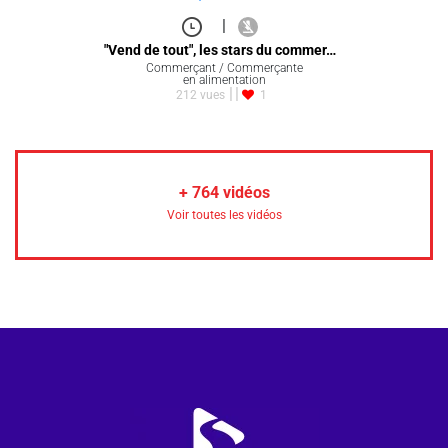
|
"Vend de tout", les stars du commer…
Commerçant / Commerçante
en alimentation
212 vues
1
+
764
vidéos
Voir toutes les vidéos