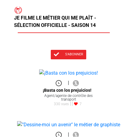
JE FILME LE MÉTIER QUI ME PLAÎT -
SÉLECTION OFFICIELLE - SAISON 14
S'ABONNER
|
¡Basta con los prejuicios!
Agent/agente de contrôle des
transport
330 vues
7
|