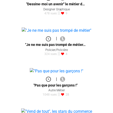
"Dessine-moi un avenir" le métier d…
Designer Graphique
478 vues
9
|
"Je ne me suis pas trompé de métier…
Policier/Policière
324 vues
4
|
"Pas que pour les garçons !"
Autre Métier
1048 vues
28