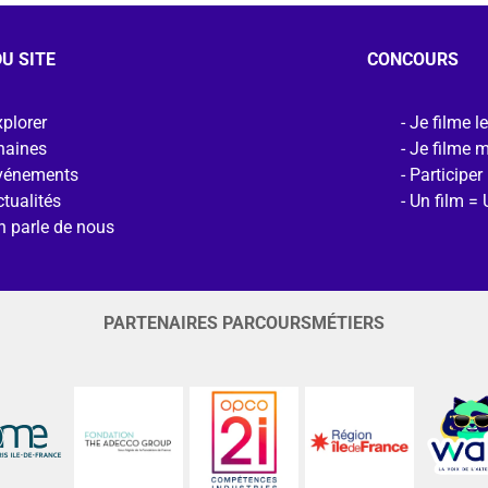
U SITE
CONCOURS
plorer
Je filme l
haines
Je filme 
vénements
Participer
tualités
Un film = 
n parle de nous
PARTENAIRES PARCOURSMÉTIERS