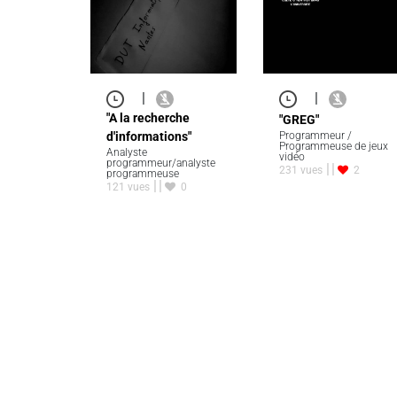
|
|
"A la recherche
"GREG"
d'informations"
Programmeur /
Programmeuse de jeux
Analyste
vidéo
programmeur/analyste
231 vues
2
programmeuse
121 vues
0