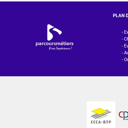
PLAN D
Ex
C
E
Ac
O