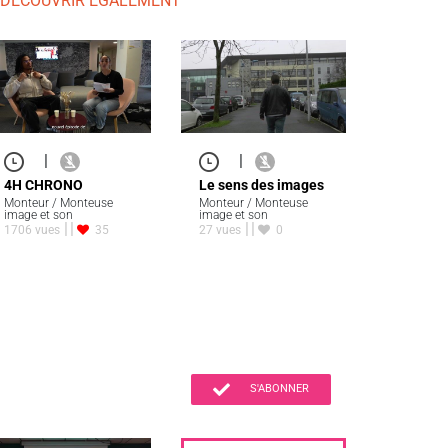
 DÉCOUVRIR ÉGALEMENT
|
|
4H CHRONO
Le sens des images
Monteur / Monteuse
Monteur / Monteuse
image et son
image et son
1706 vues
35
27 vues
0
S'ABONNER