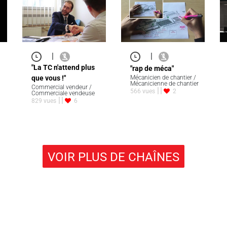
|
|
"La TC n'attend plus
"rap de méca"
que vous !"
Mécanicien de chantier /
Mécanicienne de chantier
Commercial vendeur /
566 vues
2
Commerciale vendeuse
829 vues
6
VOIR PLUS DE CHAÎNES