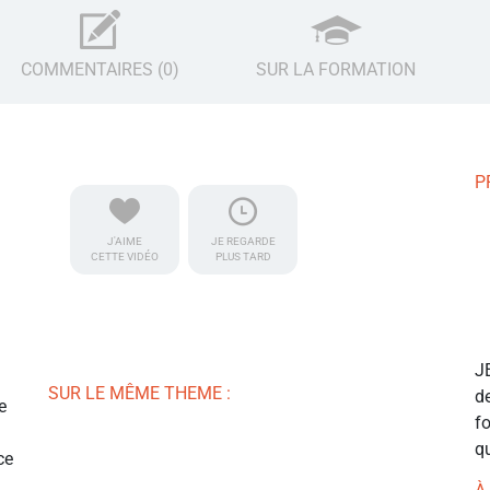
COMMENTAIRES (0)
SUR LA FORMATION
P
J'AIME
JE REGARDE
CETTE VIDÉO
PLUS TARD
J
SUR LE MÊME THEME :
de
e
f
qu
ce