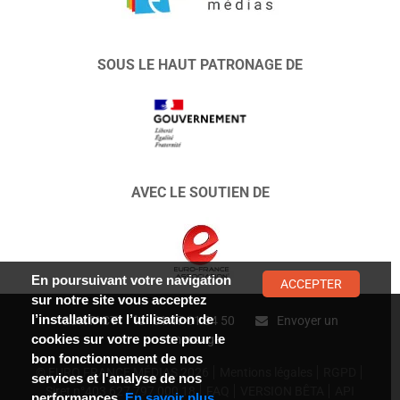
SOUS LE HAUT PATRONAGE DE
AVEC LE SOUTIEN DE
En poursuivant votre navigation
ACCEPTER
sur notre site vous acceptez
l’installation et l’utilisation de
CONTACT :
01 47 01 34 50
Envoyer un
cookies sur votre poste pour le
message
bon fonctionnement de nos
© EURO FRANCE MÉDIAS 2026
Mentions légales
RGPD
services et l'analyse de nos
Siret n°403 627 797 000 18
FAQ
VERSION BÊTA
API
performances.
En savoir plus