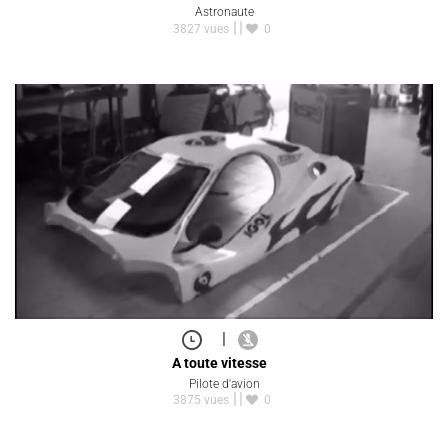
Astronaute
3827 vues
0
|
A toute vitesse
Pilote d'avion
3875 vues
0