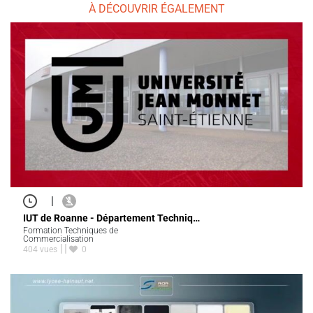
À DÉCOUVRIR ÉGALEMENT
|
IUT de Roanne - Département Techniq…
Formation Techniques de
Commercialisation
404 vues
0