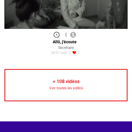
|
Allô, j'écoute
Secrétaire
3832 vues
2
+
108
vidéos
Voir toutes les vidéos