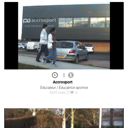
|
Accrosport
Éducateur / Éducatrice sportive
3420 vues
0