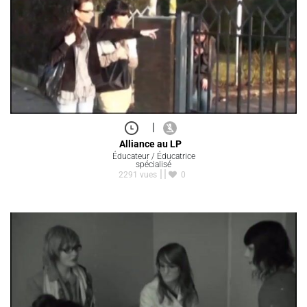
|
Alliance au LP
Éducateur / Éducatrice
spécialisé
2291 vues
0