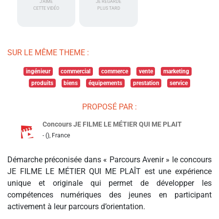
J'AIME
JE REGARDE
CETTE VIDÉO
PLUS TARD
SUR LE MÊME THEME :
ingénieur
commercial
commerce
vente
marketing
produits
biens
équipements
prestation
service
PROPOSÉ PAR :
Concours JE FILME LE MÉTIER QUI ME PLAIT
- (), France
Démarche préconisée dans « Parcours Avenir » le concours
JE FILME LE MÉTIER QUI ME PLAÎT est une expérience
unique et originale qui permet de développer les
compétences numériques des jeunes en participant
activement à leur parcours d’orientation.