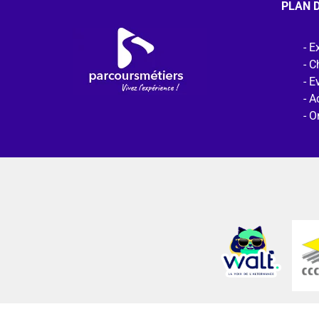
PLAN D
Ex
C
E
Ac
O