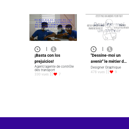
|
|
¡Basta con los
"Dessine-moi un
prejuicios!
avenir" le métier d…
Agent/agente de contrôle
Designer Graphique
des transport
478 vues
9
330 vues
7