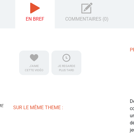
EN BREF
COMMENTAIRES (0)
P
J'AIME
JE REGARDE
CETTE VIDÉO
PLUS TARD
D
ME
SUR LE MÊME THEME :
c
u
d
j