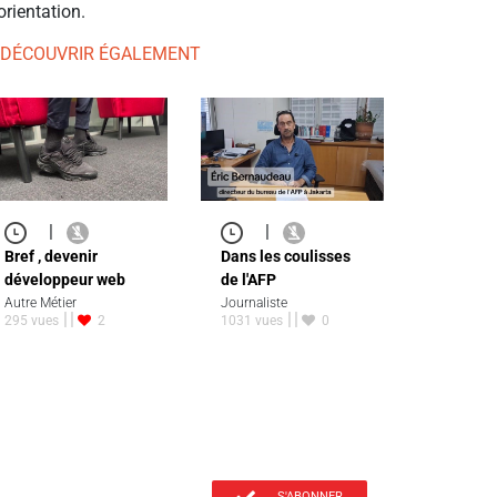
orientation.
 DÉCOUVRIR ÉGALEMENT
|
|
Bref , devenir
Dans les coulisses
développeur web
de l'AFP
Autre Métier
Journaliste
295 vues
2
1031 vues
0
S'ABONNER