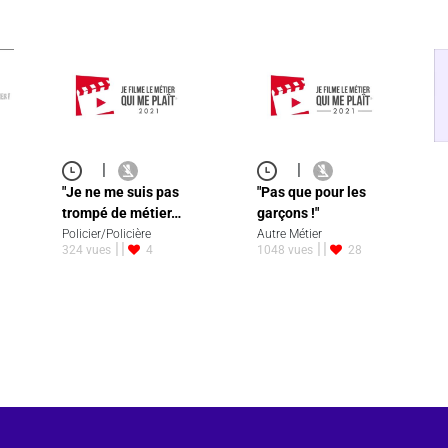
|
|
"Je ne me suis pas
"Pas que pour les
trompé de métier…
garçons !"
Policier/Policière
Autre Métier
324 vues
4
1048 vues
28