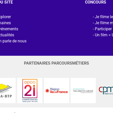
U SITE
CONCOURS
plorer
Je filme l
haines
Je filme 
vénements
Participer
tualités
Un film = 
n parle de nous
PARTENAIRES PARCOURSMÉTIERS