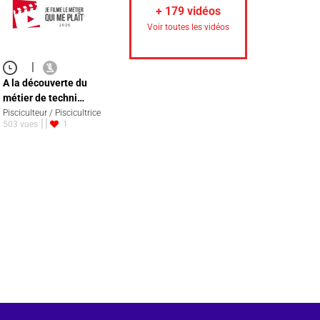
+
179
vidéos
Voir toutes les vidéos
|
A la découverte du
métier de techni…
Pisciculteur / Piscicultrice
503 vues
1