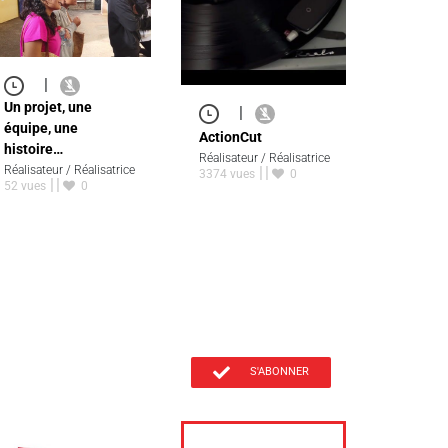
|
Un projet, une
|
équipe, une
ActionCut
histoire…
Réalisateur / Réalisatrice
Réalisateur / Réalisatrice
3374 vues
0
52 vues
0
S'ABONNER