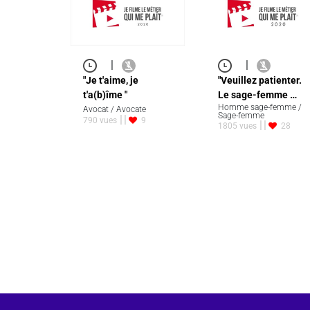
|
|
"Je t'aime, je
"Veuillez patienter.
t'a(b)îme "
Le sage-femme …
Homme sage-femme /
Avocat / Avocate
Sage-femme
790 vues
9
1805 vues
28