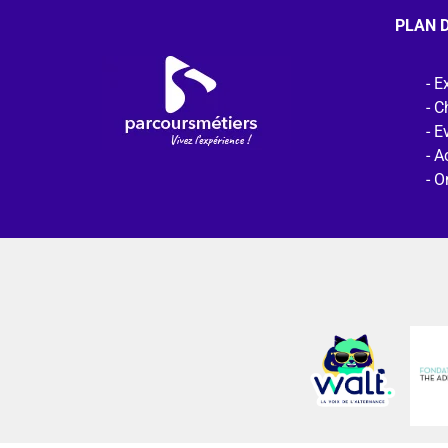
PLAN D
Ex
C
E
Ac
O