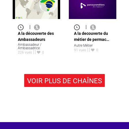
|
|
A la decouverte du
A la découverte des
métier de permac…
Ambassadeurs
Ambassadeur /
Autre Métier
Ambassadrice
91 vues
0
226 vues
0
VOIR PLUS DE CHAÎNES