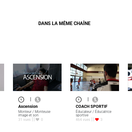
DANS LA MÊME CHAÎNE
|
|
Ascension
COACH SPORTIF
Monteur / Monteuse
Éducateur / Éducatrice
image et son
sportive
31 vues
0
464 vues
3