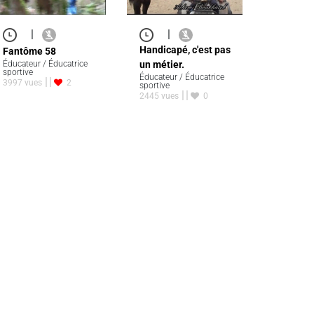
|
|
Handicapé, c'est pas
Fantôme 58
Éducateur / Éducatrice
un métier.
sportive
Éducateur / Éducatrice
3997 vues
2
sportive
2445 vues
0