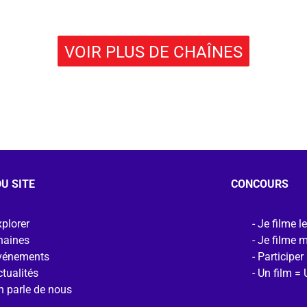
VOIR PLUS DE CHAÎNES
U SITE
CONCOURS
plorer
Je filme l
haines
Je filme 
vénements
Participer
tualités
Un film = 
n parle de nous