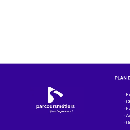
PLAN D
Ex
C
E
Ac
O