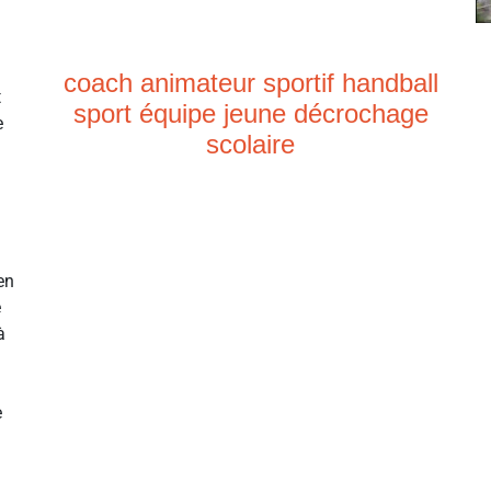
coach animateur sportif handball
t
sport équipe jeune décrochage
e
scolaire
en
e
à
e