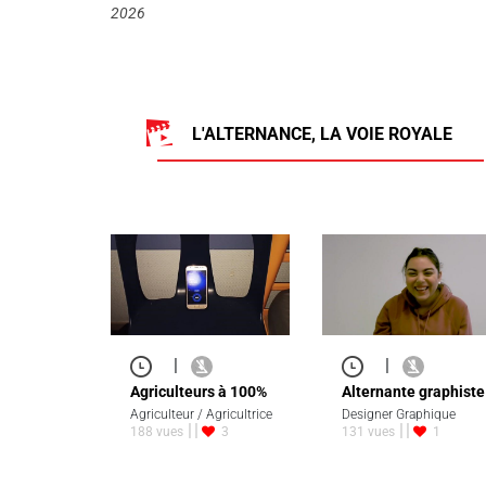
2026
L'ALTERNANCE, LA VOIE ROYALE
|
|
Agriculteurs à 100%
Alternante graphiste
Agriculteur / Agricultrice
Designer Graphique
188 vues
3
131 vues
1