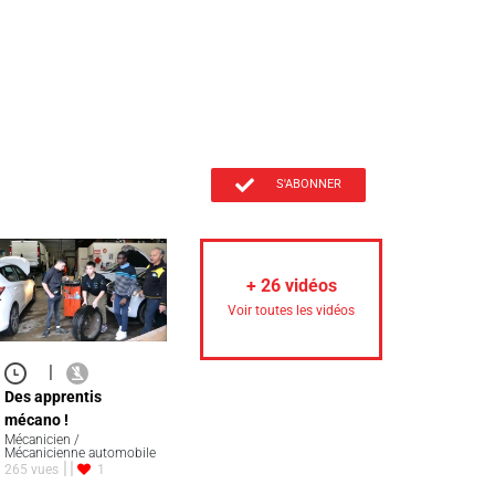
S'ABONNER
+
26
vidéos
Voir toutes les vidéos
|
Des apprentis
mécano !
Mécanicien /
Mécanicienne automobile
265 vues
1