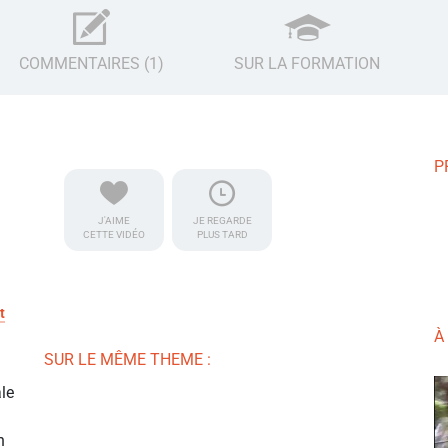
COMMENTAIRES (1)
SUR LA FORMATION
P
J'AIME
JE REGARDE
CETTE VIDÉO
PLUS TARD
t
À
SUR LE MÊME THEME :
ale
n
n