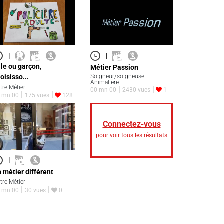
|
|
lle ou garçon,
Métier Passion
oisisso...
Soigneur/soigneuse
Animalière
tre Métier
00 mn 00
2430 vues
1
 mn 00
175 vues
128
Connectez-vous
pour voir tous les résultats
|
 métier différent
tre Métier
 mn 00
30 vues
0