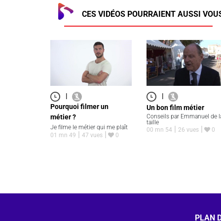
CES VIDÉOS POURRAIENT AUSSI VOU
|
|
Pourquoi filmer un
Un bon film métier
métier ?
Conseils par Emmanuel de l
taille
Je filme le métier qui me plaît
00 mn 54
26 vues
0
01 mn 49
47 vues
0
PLAN D