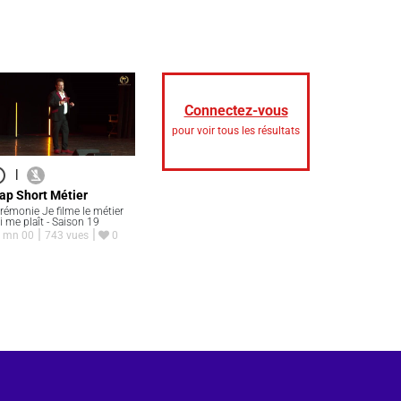
Connectez-vous
pour voir tous les résultats
|
ap Short Métier
rémonie Je filme le métier
i me plaît - Saison 19
 mn 00
743 vues
0