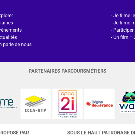
plorer
Je filme l
haines
Je filme 
vénements
Participer
tualités
Un film = 
n parle de nous
PARTENAIRES PARCOURSMÉTIERS
PROPOSÉ PAR
SOUS LE HAUT PATRONAGE D