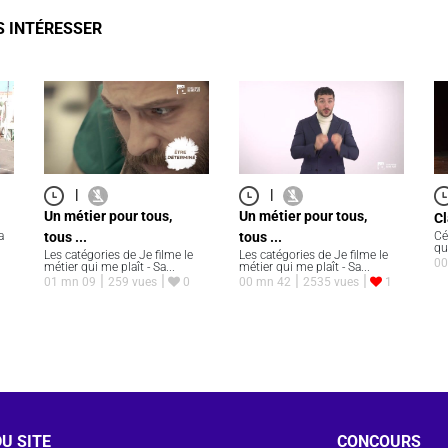
S INTÉRESSER
|
|
Un métier pour tous,
Un métier pour tous,
Cl
a
tous ...
tous ...
Cé
qu
Les catégories de Je filme le
Les catégories de Je filme le
00
métier qui me plaît - Sa...
métier qui me plaît - Sa...
01 mn 09
259 vues
0
00 mn 42
2535 vues
1
U SITE
CONCOURS