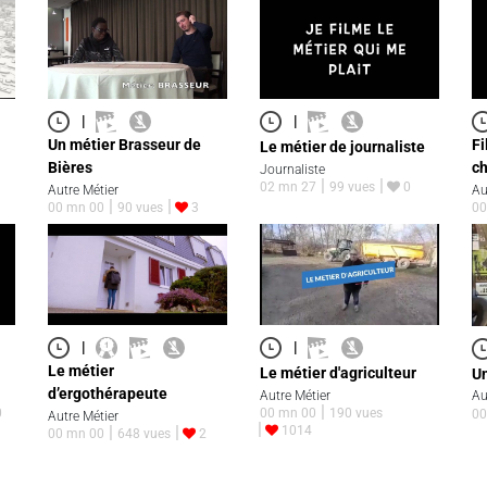
|
|
Un métier Brasseur de
Fi
Le métier de journaliste
Bières
ch
Journaliste
02 mn 27
99 vues
0
Autre Métier
Au
00 mn 00
90 vues
3
00
|
|
Le métier
Le métier d'agriculteur
Un
d’ergothérapeute
Autre Métier
Au
0
00 mn 00
190 vues
00
Autre Métier
1014
00 mn 00
648 vues
2