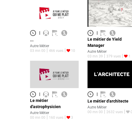
|
|
Le métier de Yield
...
Manager
Autre Métier
03 mn 00
466 vues
10
Autre Métier
03 mn 39
379 vues
1
|
|
Le métier
Le métier d'architecte
d'astrophysicien
Autre Métier
00 mn 00
2632 vues
Autre Métier
00 mn 00
160 vues
3