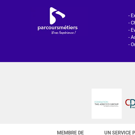
Ex
C
E
Ac
O
MEMBRE DE
UN SERVICE 