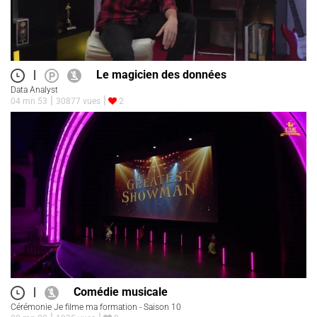
|
Le magicien des données
Data Analyst
04 mn 53
30877 vues
2
|
Comédie musicale
Cérémonie Je filme ma formation - Saison 10