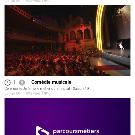
00 mn 00
1035 vues
0
|
Comédie musicale
Cérémonie Je filme le métier qui me plaît - Saison 19
00 mn 00
1893 vues
0