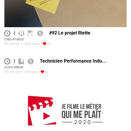
|
#92 Le projet Riette
Data Analyst
00 mn 00
1646 vues
23
|
Technicien Performance Indu...
Autre Métier
00 mn 00
118 vues
6