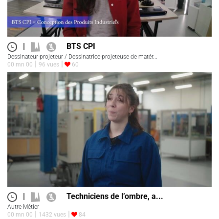
|
BTS CPI
Dessinateur-projeteur / Dessinatrice-projeteuse de matér...
00 mn 00
96 vues
60
|
Techniciens de l’ombre, a...
Autre Métier
00 mn 00
1432 vues
84