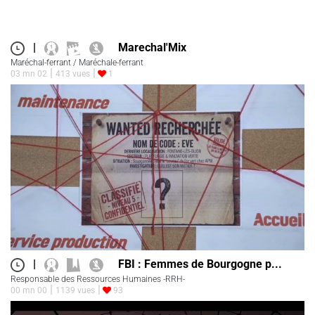
|
Marechal'Mix
Maréchal-ferrant / Maréchale-ferrant
03 mn 02
413 vues
1
|
FBI : Femmes de Bourgogne p...
Responsable des Ressources Humaines -RRH-
00 mn 00
1139 vues
93