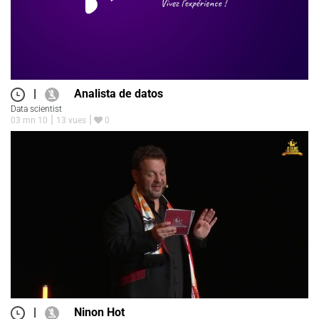
|
Analista de datos
Data scientist
03 mn 10
13 vues
0
|
Ninon Hot