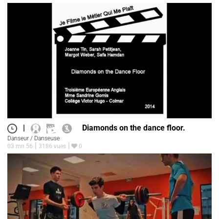
|
Diamonds on the dance floor.
Danseur / Danseuse
03 mn 56
3186 vues
0