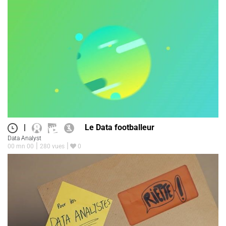
|
Le Data footballeur
Data Analyst
00 mn 00
280 vues
0