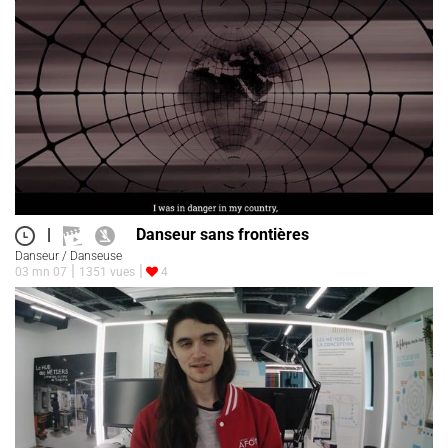
|
Danseur sans frontières
Danseur / Danseuse
03 mn 07
1351 vues
4