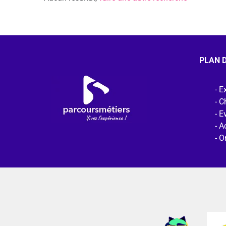
PLAN D
Ex
C
E
Ac
O