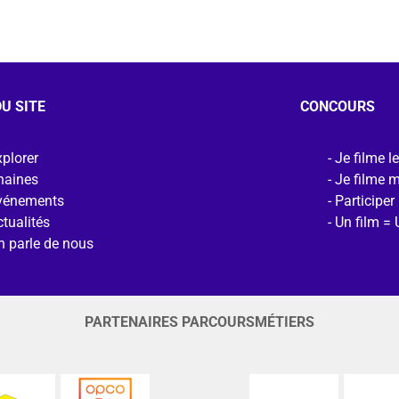
U SITE
CONCOURS
plorer
Je filme l
haines
Je filme 
vénements
Participer
tualités
Un film = 
n parle de nous
PARTENAIRES PARCOURSMÉTIERS