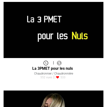
|
La 3PMET pour les nuls
Chaudronnier / Chaudronnière
552 vues
533