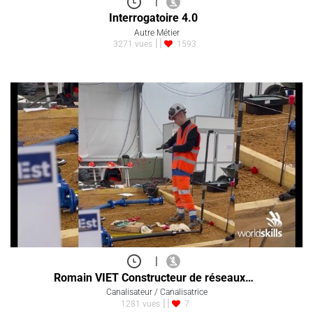
|
Interrogatoire 4.0
Autre Métier
3271 vues
1593
|
Romain VIET Constructeur de réseaux…
Canalisateur / Canalisatrice
1281 vues
7