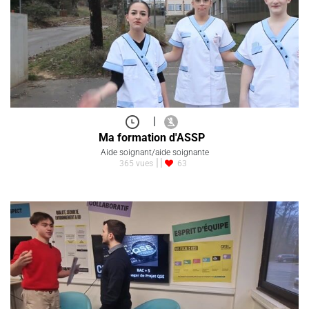
|
Ma formation d'ASSP
Aide soignant/aide soignante
365 vues
63