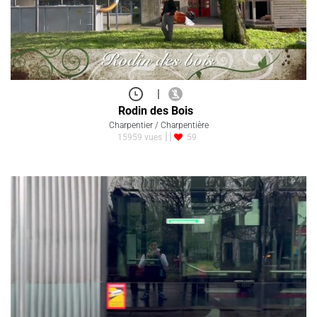
|
Rodin des Bois
Charpentier / Charpentière
15959 vues
59