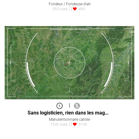
Fondeur / Fondeuse d'art
593 vues
489
|
Sans logisticien, rien dans les mag…
Manutentionnaire cariste
1536 vues
4196