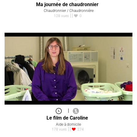
Ma journée de chaudronnier
Chaudronnier / Chaudronnière
128 vues
0
|
Le film de Caroline
Aide à domicile
178 vues
274