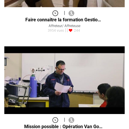
|
Faire connaître la formation Gestio…
Affreteur/ Affreteuse
3954 vues
244
|
Mission possible : Opération Van Go…