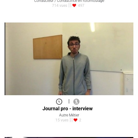
Conducteur / Conductrice en rotomoulage
714 vues
497
|
Journal pro - interview
Autre Métier
15 vues
2