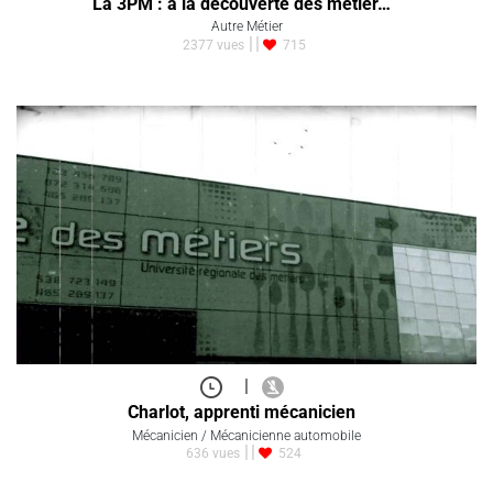
La 3PM : à la découverte des métier…
Autre Métier
2377 vues
715
|
Charlot, apprenti mécanicien
Mécanicien / Mécanicienne automobile
636 vues
524