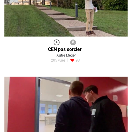
|
CEN pas sorcier
Autre Métier
205 vues
93