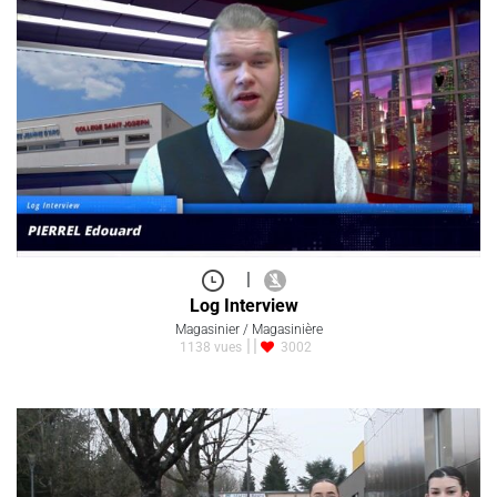
|
Log Interview
Magasinier / Magasinière
1138 vues
3002