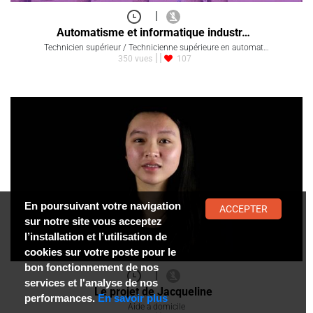
|
Automatisme et informatique industr…
Technicien supérieur / Technicienne supérieure en automat…
350 vues
107
En poursuivant votre navigation
ACCEPTER
sur notre site vous acceptez
l’installation et l’utilisation de
cookies sur votre poste pour le
bon fonctionnement de nos
|
services et l'analyse de nos
Le projet de Jacqueline
performances.
En savoir plus
Aide à domicile