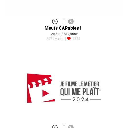
|
Meufs CAPables !
Maçon / Maçonne
2071 vues
1233
|