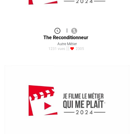
|
The Reconditionneur
Autre Métier
1231 vues
2305