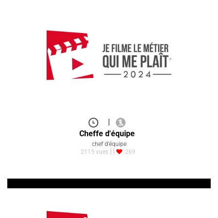
|
Zoothérapie
Autre Métier
1020 vues
1422