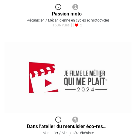
|
Passion moto
Mécanicien / Mécanicienne en cycles et motocycles
1636 vues
2