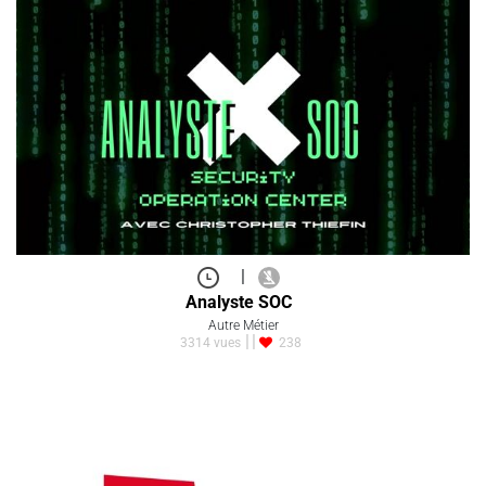
|
Analyste SOC
Autre Métier
3314 vues
238