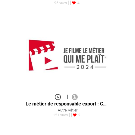
96 vues
4
|
Le métier de responsable export : C…
Autre Métier
121 vues
2