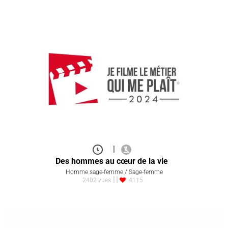
|
Des hommes au cœur de la vie
Homme sage-femme / Sage-femme
2402 vues
4115