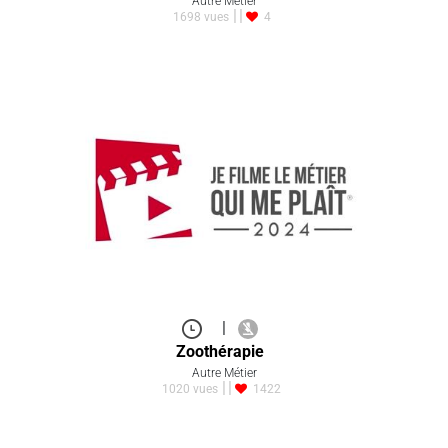
|
En quoi consiste le métier de décla…
Autre Métier
1698 vues
4