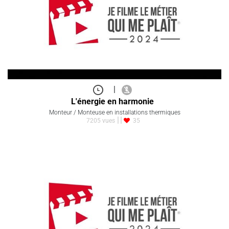
|
Cheffe d'équipe
chef d'équipe
2115 vues
269
|
L'énergie en harmonie
Monteur / Monteuse en installations thermiques
7205 vues
35