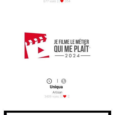
677 vues
354
|
Uniqua
Artisan
3409 vues
2