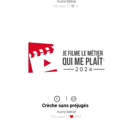
Autre Métier
98 vues
0
|
Crèche sans préjugés
Autre Métier
723 vues
869