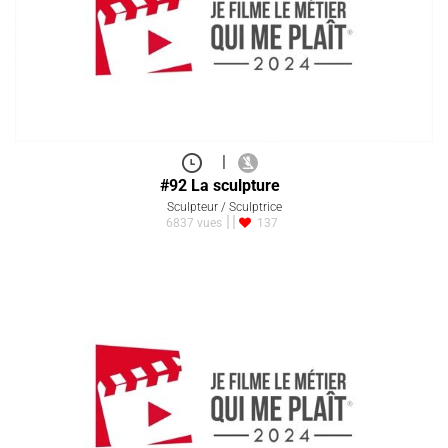
|
#92 La sculpture
Sculpteur / Sculptrice
6837 vues
137