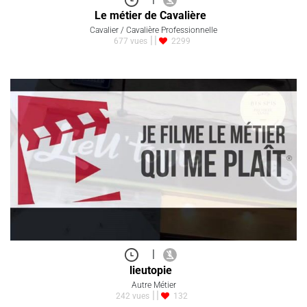
Le métier de Cavalière
Cavalier / Cavalière Professionnelle
677 vues
2299
|
lieutopie
Autre Métier
242 vues
132