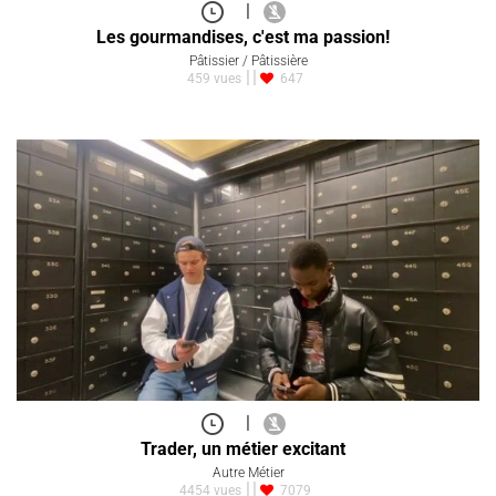
|
Les gourmandises, c'est ma passion!
Pâtissier / Pâtissière
459 vues
647
|
Trader, un métier excitant
Autre Métier
4454 vues
7079