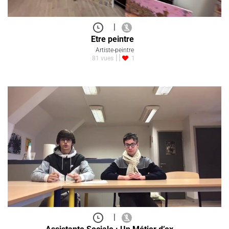
|
Etre peintre
Artiste-peintre
81 vues
1
|