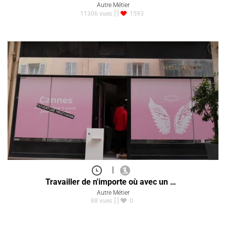
Autre Métier
11306 vues
1593
|
Travailler de n'importe où avec un …
Autre Métier
88 vues
0