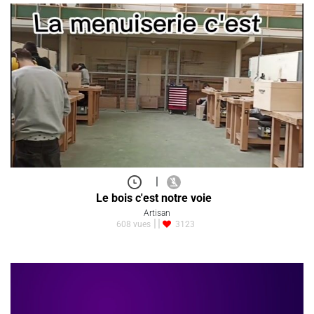
|
Le bois c'est notre voie
Artisan
608 vues
3123