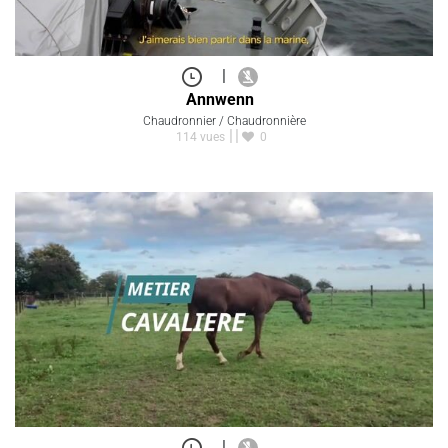
|
Annwenn
Chaudronnier / Chaudronnière
114 vues
0
|