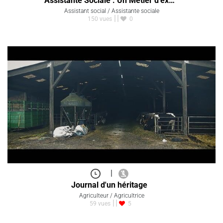
Assistante Sociale : Un Métier d’ex…
Assistant social / Assistante sociale
150 vues
0
|
Journal d'un héritage
Agriculteur / Agricultrice
59 vues
5