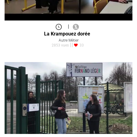
|
La Krampouez dorée
Autre Métier
2853 vues
33