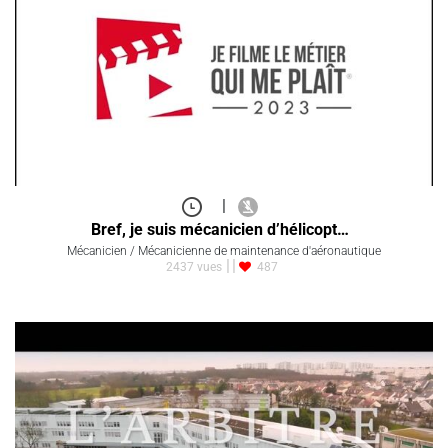
|
Bref, je suis mécanicien d’hélicopt…
Mécanicien / Mécanicienne de maintenance d'aéronautique
2437 vues
487